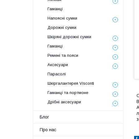
Гаманці
Напоясні сумки
Дорожні сумки
Шкіряні дорожні сумки
Гаманці
Ремені та пояси
Аксесуари
Парасолі
Шкіргалантерея Visconti
Гаманці та портмоне
С
В
Дрібні аксесуари
А
л
Блог
з
Про нас