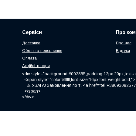
Сервіси
Про ком
Доставка
Про нас
Обмін та повернення
Відгуки
Оплата
Акційні товари
<div style="background:#002855;padding:12px 20px;text-al
<span style="color:#ffffff;font-size:16px;font-weight:bold;">
⚠️ УВАГА! Замовлення по т. <a href="tel:+380930825775
</span>
</div>