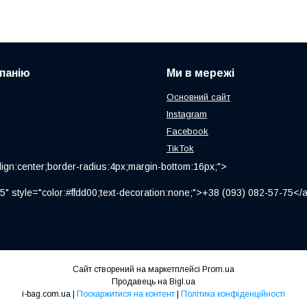
панію
Ми в мережі
Основний сайт
Instagram
Facebook
TikTok
ign:center;border-radius:4px;margin-bottom:16px;">
" style="color:#ffdd00;text-decoration:none;">+38 (093) 082-57-75
Сайт створений на маркетплейсі
Prom.ua
Продавець на Bigl.ua
i-bag.com.ua |
Поскаржитися на контент
|
Політика конфіденційності