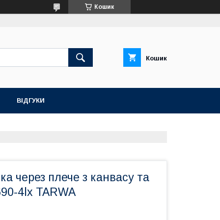
Кошик
Кошик
ВІДГУКИ
ка через плече з канвасу та
690-4lx TARWA