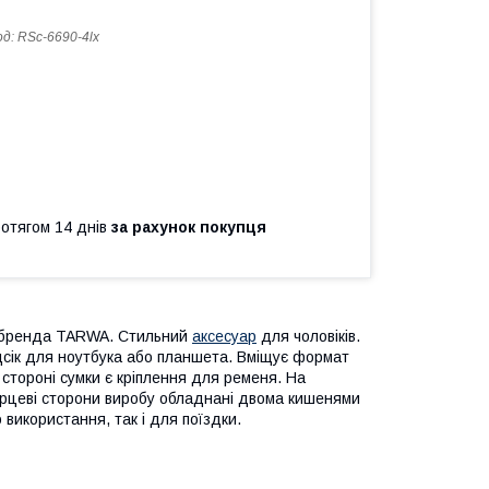
од:
RSc-6690-4lx
ротягом 14 днів
за рахунок покупця
го бренда TARWA. Стильний
аксесуар
для чоловіків.
дсік для ноутбука або планшета. Вміщує формат
 стороні сумки є кріплення для ременя. На
 Торцеві сторони виробу обладнані двома кишенями
 використання, так і для поїздки.