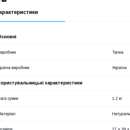
арактеристики
Основні
иробник
Tarwa
раїна виробник
Україна
Користувальницькі характеристики
ага сумки
1.2 кг
атеріал
Натураль
озміри
27 × 39 ×