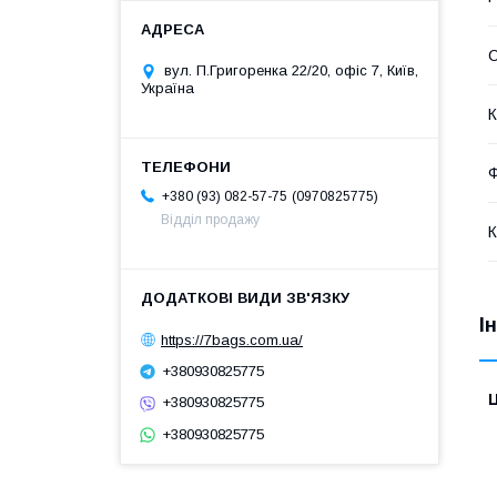
С
вул. П.Григоренка 22/20, офіс 7, Київ,
Україна
К
Ф
0970825775
+380 (93) 082-57-75
Відділ продажу
К
І
https://7bags.com.ua/
+380930825775
Ц
+380930825775
+380930825775