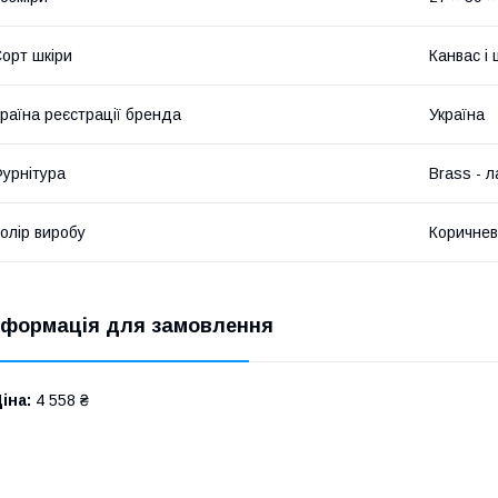
орт шкіри
Канвас і 
раїна реєстрації бренда
Україна
урнітура
Brass - л
олір виробу
Коричне
нформація для замовлення
іна:
4 558 ₴