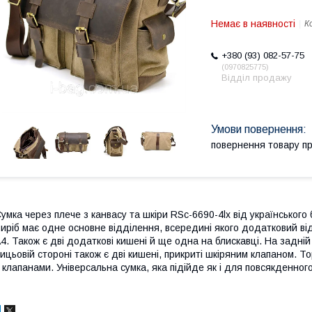
Немає в наявності
К
+380 (93) 082-57-75
0970825775
Відділ продажу
повернення товару п
умка через плече з канвасу та шкіри RSc-6690-4lx від українсько
иріб має одне основне відділення, всередині якого додатковий ві
4. Також є дві додаткові кишені й ще одна на блискавці. На задній
ицьовій стороні також є дві кишені, прикриті шкіряним клапаном.
 клапанами. Універсальна сумка, яка підійде як і для повсякденного