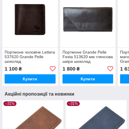
Портмоне чоловіче Lettera
Портмоне Grande Pelle
Порт
537620 Grande Pelle
Festa 513620 мм глянсова
магн
шоколад
шкіра шоколад
Gran
коль
1 100
1 800
1 6
₴
₴
Купити
Купити
Акційні пропозиції та новинки
–31%
–31%