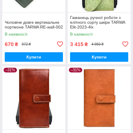
Гаманець ручної роботи з
Чоловіче довге вертикальне
елітного сорту шкіри TARWA
портмоне TARWA RE-wall-002
Elit-2023-4lx
В наявності
В наявності
670
3 415
₴
₴
972 ₴
4 950 ₴
Купити
Купити
–31%
–31%