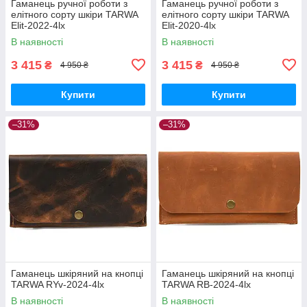
Гаманець ручної роботи з
Гаманець ручної роботи з
елітного сорту шкіри TARWA
елітного сорту шкіри TARWA
Elit-2022-4lx
Elit-2020-4lx
В наявності
В наявності
3 415
3 415
₴
₴
4 950 ₴
4 950 ₴
Купити
Купити
–31%
–31%
Гаманець шкіряний на кнопці
Гаманець шкіряний на кнопці
TARWA RYv-2024-4lx
TARWA RB-2024-4lx
В наявності
В наявності