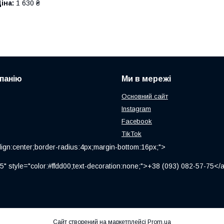
іна:
1 630 ₴
панію
Ми в мережі
Основний сайт
Instagram
Facebook
TikTok
ign:center;border-radius:4px;margin-bottom:16px;">
" style="color:#ffdd00;text-decoration:none;">+38 (093) 082-57-75
Сайт створений на маркетплейсі
Prom.ua