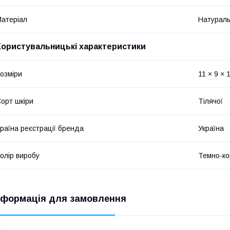
атеріал
Натураль
Користувальницькі характеристики
озміри
11 × 9 × 
орт шкіри
Тілячої
раїна реєстрації бренда
Україна
олір виробу
Темно-ко
нформація для замовлення