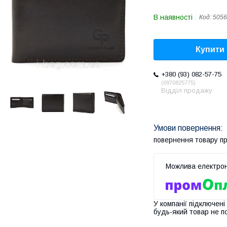
В наявності
Код:
5056
Купити
+380 (93) 082-57-75
0970825775
Відділ продажу
повернення товару п
У компанії підключені
будь-який товар не п