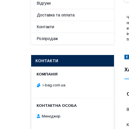
Відгуки
Доставка та оплата
н
Контакти
к
і
Розпродаж
п
КОНТАКТИ
Х
i-bag.com.ua
В
Менеджер
К