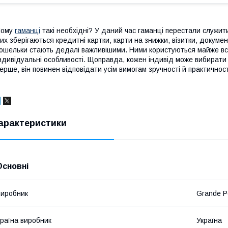
Чому
гаманці
такі необхідні? У даний час гаманці перестали служити 
их зберігаються кредитні картки, карти на знижки, візитки, докуме
ошельки стають дедалі важливішими. Ними користуються майже всі л
ндивідуальні особливості. Щоправда, кожен індивід може вибирати с
ерше, він повинен відповідати усім вимогам зручності й практичност
арактеристики
Основні
иробник
Grande P
раїна виробник
Україна