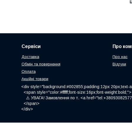
Ц
Сервіси
Про ком
Доставка
Про нас
Обмін та повернення
Відгуки
Оплата
Акційні товари
<div style="background:#002855;padding:12px 20px;text-al
<span style="color:#ffffff;font-size:16px;font-weight:bold;">
⚠️ УВАГА! Замовлення по т. <a href="tel:+380930825775
</span>
</div>