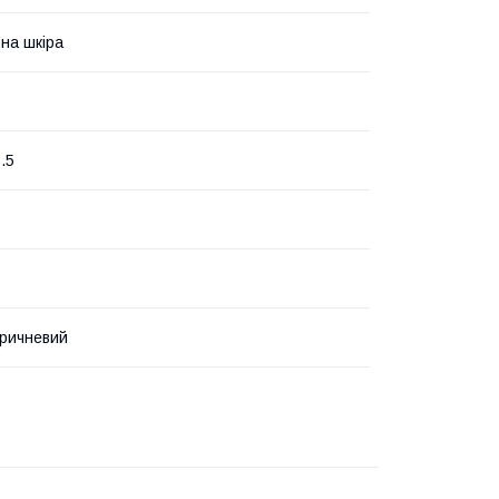
на шкіра
1.5
ричневий