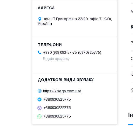
М
вул. П.Григоренка 22/20, офіс 7, Київ,
Україна
Р
0970825775
+380 (93) 082-57-75
С
Відділ продажу
К
К
https://7bags.com.ua/
+380930825775
+380930825775
І
+380930825775