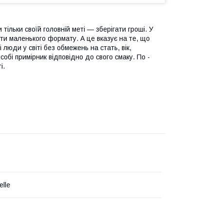
тільки своїй головній меті — зберігати гроші. У
нти маленького формату. А це вказує на те, що
юди у світі без обмежень на стать, вік,
обі примірник відповідно до свого смаку. По -
і.
elle