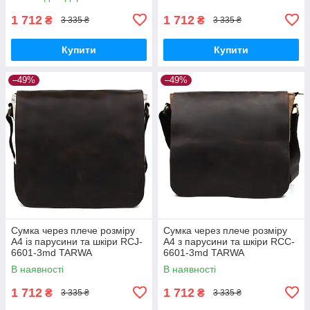
1 712
1 712
₴
₴
3 335 ₴
3 335 ₴
Купити
Купити
–49%
–49%
Сумка через плече розміру
Сумка через плече розміру
А4 із парусини та шкіри RCJ-
А4 з парусини та шкіри RCC-
6601-3md TARWA
6601-3md TARWA
В наявності
В наявності
1 712
1 712
₴
₴
3 335 ₴
3 335 ₴