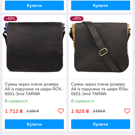
Купити
Купити
–49%
–49%
Сумка через плече розміру
Сумка через плече розміру
А4 із парусини та шкіри RCK-
А4 із парусини та шкіри RSw-
6601-3md TARWA
6601-3md TARWA
В наявності
В наявності
1 712
1 825
₴
₴
3 335 ₴
3 555 ₴
Купити
Купити