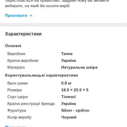
перестібається на право/ліво, завдяки чому Ви зможете
вибирати, на який бік носити виріб.
Приховати
Характеристики
Основні
Виробник
Tarwa
Країна виробник
Україна
Матеріал
Натуральна шкіра
Користувальницькі характеристики
Вага сумки
0.9 кг
Розміри
18.5 × 25.5 × 5
Сорт шкіри
Тілячої
Країна реєстрації бренда
Україна
Фурнітура
Silver - срібло
Колір виробу
Чорний