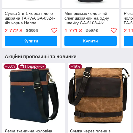
Сумка 3-в-1 через плече
Міні-рюкзак чоловічий
Рюкз
шкіряна TARWA GA-0324-
слінг шкіряний на одну
чоло
4lx чорна Наппа
шлейку GA-6103-4lx
FA-6
TARWA
фло
2 772
1 771
2 1
₴
₴
3 300 ₴
2 567 ₴
Купити
Купити
Акційні пропозиції та новинки
–50%
Подарунок
–49%
Легка тканинна чоловіча
Сумка через плече в