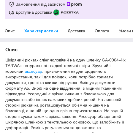
Замовлення під захистом
Доступна доставка
Опис
Характеристики
Доставка
Оплата
Умови 
Опис
Шкіряний рюкзак слінг чоловічий на одну шлейку GA-0904-4lx
TARWA з натуральної гладкої телячої шкіри. Зручний і
корисний
аксесуар
, призначений як для щоденного
використання, так і для поїздок, коли потрібно тримати
документи, гроші та квитки під рукою. Вміщує документи
формату А5. Виріб на одне відділення, з міцним тканинним
підкладом. Усередині є врізна кишеня з блискавкою для
документів або інших важливих дрібних речей. На лицьовій
стороні рюкзачка розташовується об'ємна кишеня на
блискавці, а на ній ще одна врізна горизонтальна. На задній
стороні сумки також є врізна кишеня. Аксесуар обладнаний
шкіряною шлейкою з текстильною основою, що запобіжить її
деформації. Ремінь регулюється за довжиною та