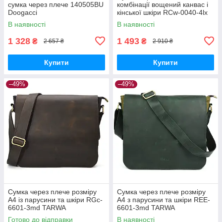
сумка через плече 140505BU
комбінації вощений канвас і
Doogacci
кінської шкіри RCw-0040-4lx
TARWA
В наявності
В наявності
1 328
1 493
₴
₴
2 657 ₴
2 910 ₴
Купити
Купити
–49%
–49%
Сумка через плече розміру
Сумка через плече розміру
А4 із парусини та шкіри RGc-
А4 з парусини та шкіри REE-
6601-3md TARWA
6601-3md TARWA
Готово до відправки
В наявності