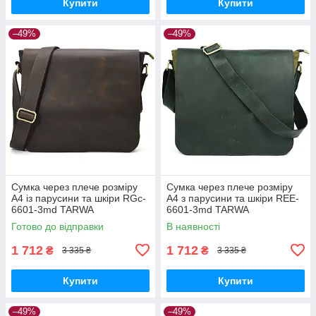
Купити
Купити
–49%
–49%
Сумка через плече розміру
Сумка через плече розміру
А4 із парусини та шкіри RGc-
А4 з парусини та шкіри REE-
6601-3md TARWA
6601-3md TARWA
Готово до відправки
В наявності
1 712
1 712
₴
₴
3 335 ₴
3 335 ₴
Купити
Купити
–49%
–49%