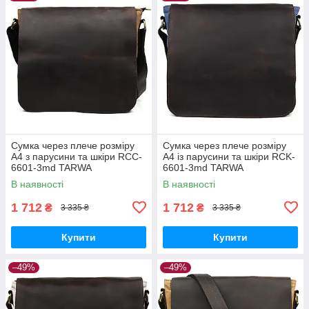
Сумка через плече розміру
Сумка через плече розміру
А4 з парусини та шкіри RCC-
А4 із парусини та шкіри RCK-
6601-3md TARWA
6601-3md TARWA
В наявності
В наявності
1 712
1 712
₴
₴
3 335 ₴
3 335 ₴
Купити
Купити
–49%
–49%