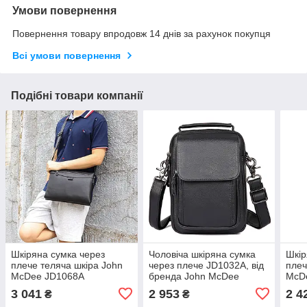
Умови повернення
Повернення товару впродовж 14 днів за рахунок покупця
Всі умови повернення
Подібні товари компанії
Шкіряна сумка через
Чоловіча шкіряна сумка
Шкір
плече теляча шкіра John
через плече JD1032А, від
плеч
McDee JD1068A
бренда John McDee
McD
3 041
2 953
2 4
₴
₴