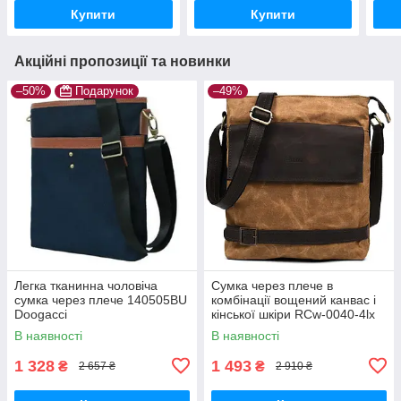
Купити
Купити
Акційні пропозиції та новинки
–50%
Подарунок
–49%
Легка тканинна чоловіча
Сумка через плече в
сумка через плече 140505BU
комбінації вощений канвас і
Doogacci
кінської шкіри RCw-0040-4lx
TARWA
В наявності
В наявності
1 328
1 493
₴
₴
2 657 ₴
2 910 ₴