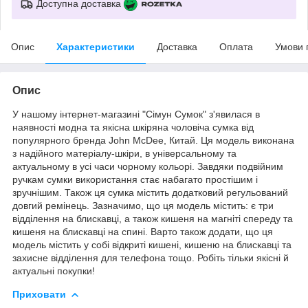
Доступна доставка
Опис
Характеристики
Доставка
Оплата
Умови 
Опис
У нашому інтернет-магазині "Сімун Сумок" з'явилася в
наявності модна та якісна шкіряна чоловіча сумка від
популярного бренда John McDee, Китай. Ця модель виконана
з надійного матеріалу-шкіри, в універсальному та
актуальному в усі часи чорному кольорі. Завдяки подвійним
ручкам сумки використання стає набагато простішим і
зручнішим. Також ця сумка містить додатковий регульований
довгий ремінець. Зазначимо, що ця модель містить: є три
відділення на блискавці, а також кишеня на магніті спереду та
кишеня на блискавці на спині. Варто також додати, що ця
модель містить у собі відкриті кишені, кишеню на блискавці та
захисне відділення для телефона тощо. Робіть тільки якісні й
актуальні покупки!
Приховати