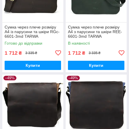
Сумка через плече розміру
Сумка через плече розміру
А4 із парусини та шкіри RGc-
А4 з парусини та шкіри REE-
6601-3md TARWA
6601-3md TARWA
Готово до відправки
В наявності
1 712
1 712
₴
₴
3 335 ₴
3 335 ₴
Купити
Купити
–49%
–49%