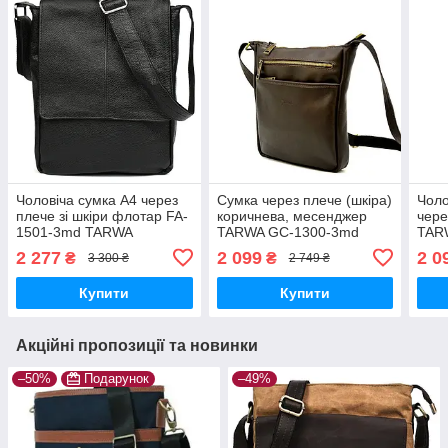
Чоловіча сумка А4 через
Сумка через плече (шкіра)
Чоло
плече зі шкіри флотар FA-
коричнева, месенджер
чере
1501-3md TARWA
TARWA GC-1300-3md
TAR
2 277
2 099
2 0
₴
₴
3 300 ₴
2 749 ₴
Купити
Купити
Акційні пропозиції та новинки
–50%
Подарунок
–49%