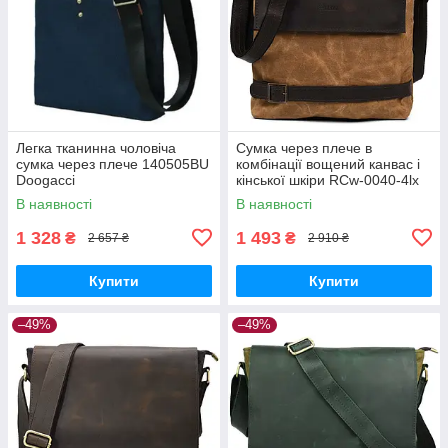
Легка тканинна чоловіча
Сумка через плече в
сумка через плече 140505BU
комбінації вощений канвас і
Doogacci
кінської шкіри RCw-0040-4lx
TARWA
В наявності
В наявності
1 328
1 493
₴
₴
2 657 ₴
2 910 ₴
Купити
Купити
–49%
–49%