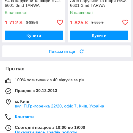
А4 із парусини та шкіри RCJ-
А4 із парусини та шкіри RSw-
6601-3md TARWA
6601-3md TARWA
В наявності
В наявності
1 712
1 825
₴
₴
3 335 ₴
3 555 ₴
Купити
Купити
Показати ще
Про нас
100% позитивних з 40 відгуків за рік
Працює з 30.12.2013
м. Київ
вул. П.Григоренка 22/20, офіс 7, Київ, Україна
Контакти
Сьогодні працює з 10:00 до 19:00
Показати весь графік роботи