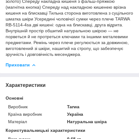
золото) Спереду накладна кишеня з фальш-пряжкою
(магнітна кнопка) Спереду над накладною кишенею врізна
кишеня на блискавці Тильна сторона виготовлена з суцільного
шматка шкіри Усередині чоловічої сумки через плече TARWA
RB-5114-4sa дві кишені: одна на блискавці, друга відрита.
Внутрішній простір обшитий натуральною шкірою — не
порветься й не протреться ключами та іншими металевими
предметами. Ремінь через плече регулюється за довжиною,
виготовлений зі шкіри, нашитий на стропу, що забезпечує
зручність і довговічність месенджера.
Приховати
Характеристики
Основні
Виробник
Tarwa
Країна виробник
Україна
Матеріал
Натуральна шкіра
Користувальницькі характеристики
Вага сумки
0.65 кг