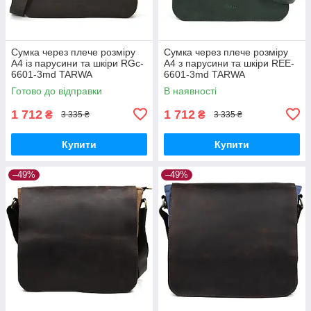
Сумка через плече розміру
Сумка через плече розміру
А4 із парусини та шкіри RGc-
А4 з парусини та шкіри REE-
6601-3md TARWA
6601-3md TARWA
Готово до відправки
В наявності
1 712
1 712
₴
₴
3 335 ₴
3 335 ₴
Купити
Купити
–49%
–49%