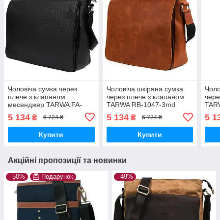
Чоловіча сумка через
Чоловіча шкіряна сумка
Чоло
плече з клапаном
через плече з клапаном
чере
месенджер TARWA FA-
TARWA RB-1047-3md
TAR
1047-3md
коньяк
5 134
5 134
5 1
₴
₴
6 724 ₴
6 724 ₴
Купити
Купити
Акційні пропозиції та новинки
–50%
Подарунок
–49%