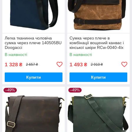
Легка тканинна чоловіча
Сумка через плече в
сумка через плече 140505BU
комбінації вощений канвас і
Doogacci
кінської шкіри RCw-0040-4lx
TARWA
В наявності
В наявності
1 328
1 493
₴
₴
2 657 ₴
2 910 ₴
Купити
Купити
–49%
–49%