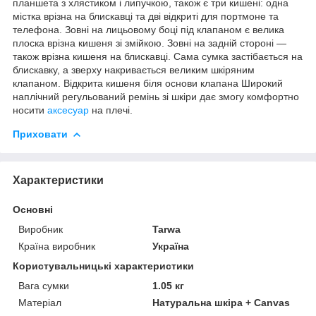
планшета з хлястиком і липучкою, також є три кишені: одна
містка врізна на блискавці та дві відкриті для портмоне та
телефона. Зовні на лицьовому боці під клапаном є велика
плоска врізна кишеня зі змійкою. Зовні на задній стороні —
також врізна кишеня на блискавці. Сама сумка застібається на
блискавку, а зверху накривається великим шкіряним
клапаном. Відкрита кишеня біля основи клапана Широкий
наплічний регульований ремінь зі шкіри дає змогу комфортно
носити
аксесуар
на плечі.
Приховати
Характеристики
Основні
Виробник
Tarwa
Країна виробник
Україна
Користувальницькі характеристики
Вага сумки
1.05 кг
Матеріал
Натуральна шкіра + Canvas