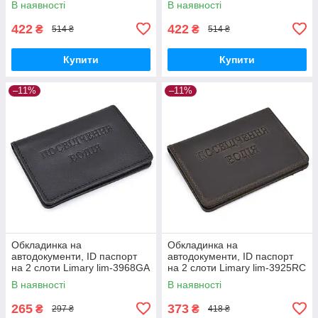
В наявності
В наявності
422
422
₴
₴
514 ₴
514 ₴
Купити
Купити
–11%
–11%
Обкладинка на
Обкладинка на
автодокументи, ID паспорт
автодокументи, ID паспорт
на 2 слоти Limary lim-3968GA
на 2 слоти Limary lim-3925RC
чорна
В наявності
В наявності
265
373
₴
₴
297 ₴
418 ₴