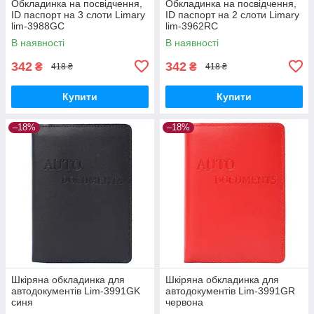
Обкладинка на посвідчення,
Обкладинка на посвідчення,
ID паспорт на 3 слоти Limary
ID паспорт на 2 слоти Limary
lim-3988GC
lim-3962RC
В наявності
В наявності
342
342
₴
₴
418 ₴
418 ₴
Купити
Купити
–18%
–18%
Шкіряна обкладинка для
Шкіряна обкладинка для
автодокументів Lim-3991GK
автодокументів Lim-3991GR
синя
червона