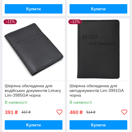
Купити
Купити
–11%
–11%
Шкіряна обкладинка для
Шкіряна обкладинка для
водійських документів Limary
автодокументів Lim-3991GA
Lim-3985GA чорна
чорна
В наявності
В наявності
391
460
₴
₴
437 ₴
514 ₴
Купити
Купити