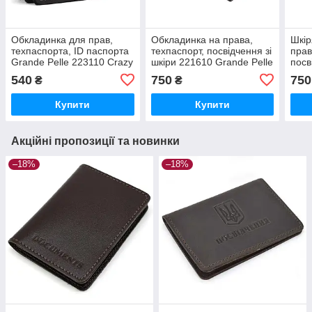
Обкладинка для прав,
Обкладинка на права,
Шкір
техпаспорта, ID паспорта
техпаспорт, посвідчення зі
прав
Grande Pelle 223110 Crazy
шкіри 221610 Grande Pelle
посв
Horse на 4 сторінки
2211
540
750
750
₴
₴
Купити
Купити
Акційні пропозиції та новинки
–18%
–18%