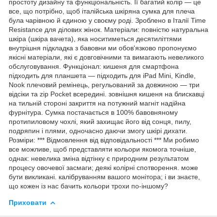
простоту дизайну та функціональність. Її багатий колір — це
все, що потрібно, щоб італійська шкіряна сумка для плеча
була чарівною й єдиною у своєму роді. Зроблено в Італії Time
Resistance для ділових жінок. Матеріали: повністю натуральна
шкіра (шкіра вачета), яка носитиметься десятиліттями
внутрішня підкладка з бавовни ми обов'язково пропонуємо
якісні матеріали, які є довговічними та вимагають невеликого
обслуговування. Функціонал: кишеня для смартфона
підходить для планшета — підходить для iPad Mini, Kindle,
Nook плечовий ремінець, регульований за довжиною — три
відсіки та zip Pocket всередині. зовнішня кишеня на блискавці
на тильній стороні закриття на потужний магніт надійна
фурнітура. Сумка постачається в 100% бавовняному
протипиловому чохлі, який захищає його від сонця, пилу,
подряпин і плями, одночасно даючи змогу шкірі дихати.
Розміри: *** Відмовлення від відповідальності *** Ми робимо
все можливе, щоб представляти кольори якомога точніше,
однак: невелика зміна відтінку є природним результатом
процесу овочевої засмаги; деякі колірні спотворення. може
бути викликані. калібруванням вашого монітора; і ви знаєте,
що кожен із нас бачить кольори трохи по-іншому?
Приховати