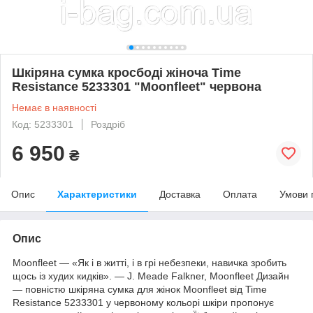
Шкіряна сумка кросбоді жіноча Time
Resistance 5233301 "Moonfleet" червона
Немає в наявності
Код: 5233301
Роздріб
6 950
₴
Опис
Характеристики
Доставка
Оплата
Умови 
Опис
Moonfleet — «Як і в житті, і в грі небезпеки, навичка зробить
щось із худих кидків». ― J. Meade Falkner, Moonfleet Дизайн
— повністю шкіряна сумка для жінок Moonfleet від Time
Resistance 5233301 у червоному кольорі шкіри пропонує