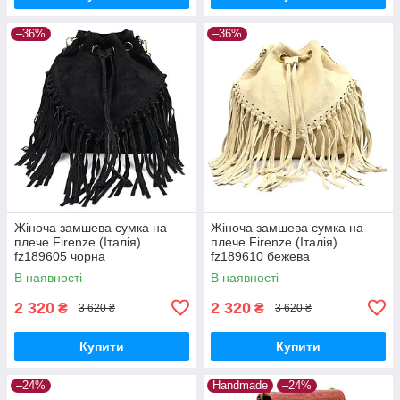
–36%
–36%
Жіноча замшева сумка на
Жіноча замшева сумка на
плече Firenze (Італія)
плече Firenze (Італія)
fz189605 чорна
fz189610 бежева
В наявності
В наявності
2 320
2 320
₴
₴
3 620 ₴
3 620 ₴
Купити
Купити
–24%
Handmade
–24%