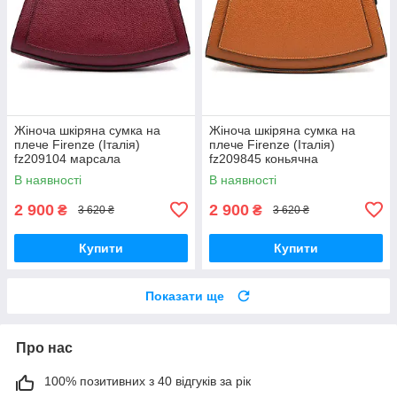
Жіноча шкіряна сумка на
Жіноча шкіряна сумка на
плече Firenze (Італія)
плече Firenze (Італія)
fz209104 марсала
fz209845 коньячна
В наявності
В наявності
2 900
2 900
₴
₴
3 620 ₴
3 620 ₴
Купити
Купити
Показати ще
Про нас
100% позитивних з 40 відгуків за рік