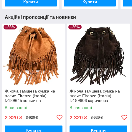
Купити
Купити
Акційні пропозиції та новинки
–36%
–36%
Жіноча замшева сумка на
Жіноча замшева сумка на
плече Firenze (Італія)
плече Firenze (Італія)
fz189645 коньячна
fz189606 коричнева
В наявності
В наявності
2 320
2 320
₴
₴
3 620 ₴
3 620 ₴
Купити
Купити