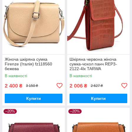
Жіноча шкіряна сумка
Шкіряна червона жіноча
Firenze (Італія) fz118560
сумка-чохол панч REP3-
бежева
2122-4lx TARWA
В наявності
В наявності
2 400
2 006
₴
₴
3 150 ₴
2 627 ₴
Купити
Купити
–20%
–20%