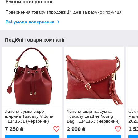
Умови повернення
Повернення товару впродовж 14 днів за рахунок покупця
Всі умови повернення
Подібні товари компанії
Жіноча сумка відро
Жіноча шкіряна сумка
Сумк
шкіряна Tuscany Vittoria
Tuscany Leather Young
мале
TL141531 (Червоний)
Bag TL141153 (Червоний)
2626
7 250
2 900
1 5
₴
₴