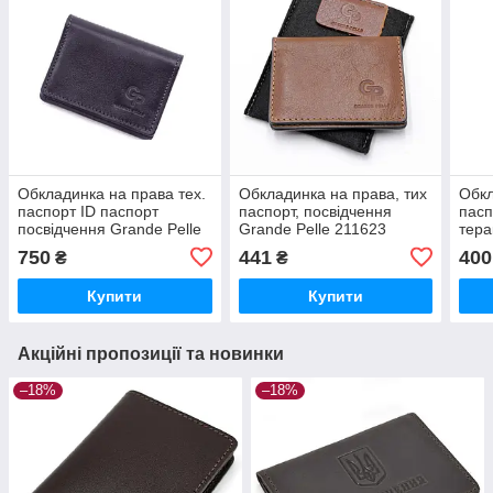
Обкладинка на права тех.
Обкладинка на права, тих
Обкл
паспорт ID паспорт
паспорт, посвідчення
пасп
посвідчення Grande Pelle
Grande Pelle 211623
тера
221670 глянсова шкіра
коньяк
2111
750
441
400
₴
₴
синій
Купити
Купити
Акційні пропозиції та новинки
–18%
–18%