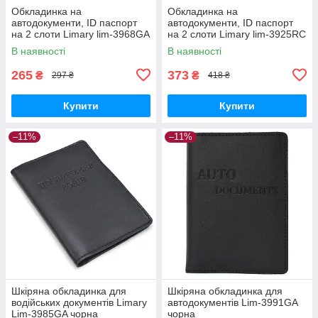
Обкладинка на
Обкладинка на
автодокументи, ID паспорт
автодокументи, ID паспорт
на 2 слоти Limary lim-3968GA
на 2 слоти Limary lim-3925RC
чорна
В наявності
В наявності
265
373
₴
₴
297 ₴
418 ₴
Купити
Купити
–11%
–11%
Шкіряна обкладинка для
Шкіряна обкладинка для
водійських документів Limary
автодокументів Lim-3991GA
Lim-3985GA чорна
чорна