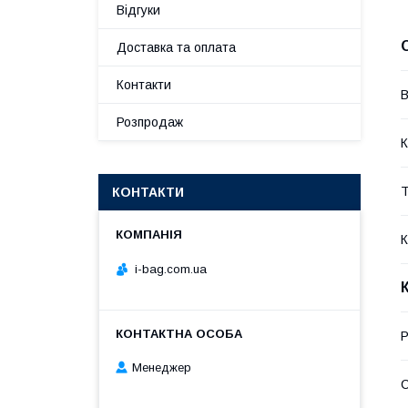
Відгуки
Доставка та оплата
Контакти
В
Розпродаж
К
Т
КОНТАКТИ
К
i-bag.com.ua
Р
Менеджер
С