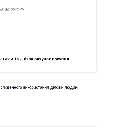
од:
GC-0042-4lx
ротягом 14 днів
за рахунок покупця
всякденного використання діловій людині.