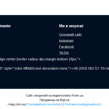
панію
Ми в мережі
Основний сайт
Instagram
Facebook
TikTok
ign:center;border-radius:4px;margin-bottom:16px;">
" style="color:#ffdd00;text-decoration:none;">+38 (093) 082-57-75
Сайт створений на маркетплейсі
Prom.ua
Продавець на Bigl.ua
i-bag.com.ua |
Поскаржитися на контент
|
Політика конфіденційності