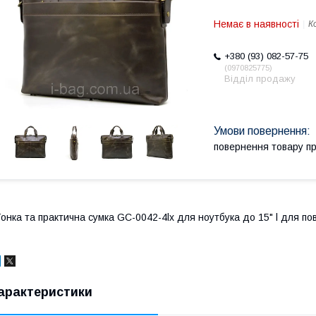
Немає в наявності
К
+380 (93) 082-57-75
0970825775
Відділ продажу
повернення товару п
онка та практична сумка GC-0042-4lx для ноутбука до 15" l для по
арактеристики