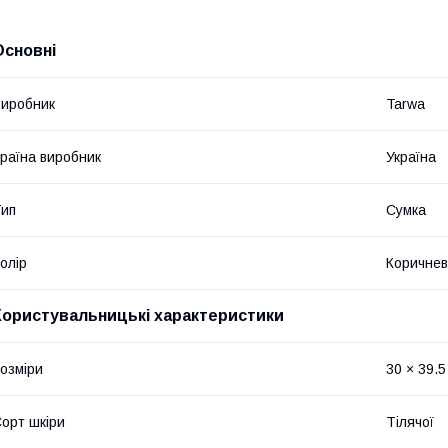
Основні
иробник
Tarwa
раїна виробник
Україна
ип
Сумка
олір
Коричне
Користувальницькі характеристики
озміри
30 × 39.5
орт шкіри
Тілячої