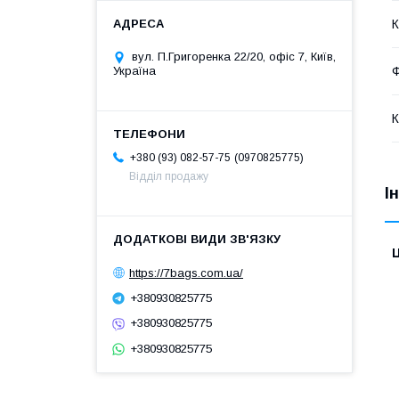
К
вул. П.Григоренка 22/20, офіс 7, Київ,
Ф
Україна
К
0970825775
+380 (93) 082-57-75
Відділ продажу
І
Ц
https://7bags.com.ua/
+380930825775
+380930825775
+380930825775