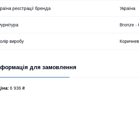
раїна реєстрації бренда
Україна
урнітура
Bronze -
олір виробу
Коричне
нформація для замовлення
іна:
6 936 ₴