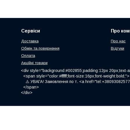
Сервіси
Про ком
Доставка
Про нас
Обмін та повернення
Відгуки
Оплата
Акційні товари
<div style="background:#002855;padding:12px 20px;text-al
<span style="color:#ffffff;font-size:16px;font-weight:bold;">
⚠️ УВАГА! Замовлення по т. <a href="tel:+380930825775
</span>
</div>