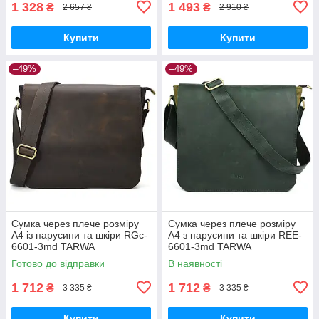
1 328
1 493
₴
₴
2 657 ₴
2 910 ₴
Купити
Купити
–49%
–49%
Сумка через плече розміру
Сумка через плече розміру
А4 із парусини та шкіри RGc-
А4 з парусини та шкіри REE-
6601-3md TARWA
6601-3md TARWA
Готово до відправки
В наявності
1 712
1 712
₴
₴
3 335 ₴
3 335 ₴
Купити
Купити