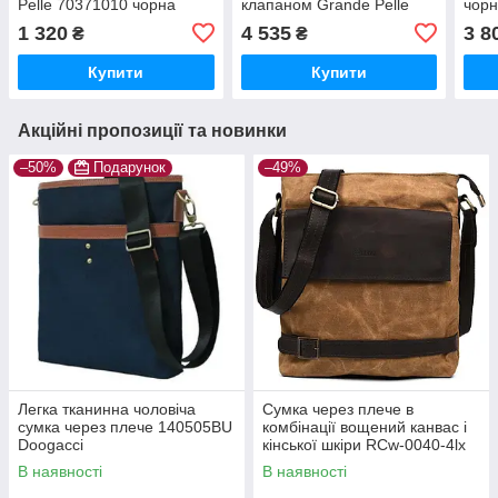
Pelle 70371010 чорна
клапаном Grande Pelle
чор
753620
1 320
4 535
3 8
₴
₴
Купити
Купити
Акційні пропозиції та новинки
–50%
Подарунок
–49%
Легка тканинна чоловіча
Сумка через плече в
сумка через плече 140505BU
комбінації вощений канвас і
Doogacci
кінської шкіри RCw-0040-4lx
TARWA
В наявності
В наявності