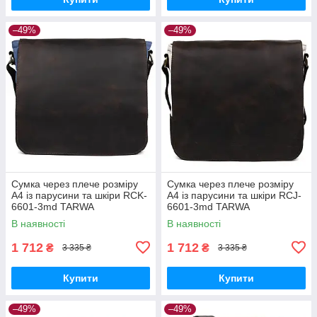
–49%
–49%
Сумка через плече розміру
Сумка через плече розміру
А4 із парусини та шкіри RCK-
А4 із парусини та шкіри RCJ-
6601-3md TARWA
6601-3md TARWA
В наявності
В наявності
1 712
1 712
₴
₴
3 335 ₴
3 335 ₴
Купити
Купити
–49%
–49%