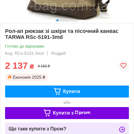
Рол-ап рюкзак зі шкіри та пісочний канвас
TARWA RSc-5191-3md
Готово до відправки
Код: RCs-5191-3md
Роздріб
2 137
₴
4 162 ₴
Економія
2025 ₴
Купити
або
Купити з
Що таке купити з Пром?