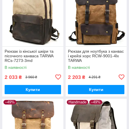
Рюкзак із кінської шкіри та
Рюкзак для ноутбука з канвас
пісочного канваса TARWA
і крейзі хорс RCW-9001-4lx
RCs-7273-3md
TARWA
В наявності
В наявності
2 033
2 203
₴
₴
3 960 ₴
4 291 ₴
Купити
Купити
–49%
Handmade
–49%