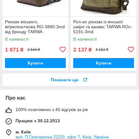
Рюкзак міського,
Рол-ап рюкзак із кінської
вітриліна+кожа RG-3880-3md
шкіри та канвас TARWA ROc-
від бренду TARWA
5191-3md
В наявності
В наявності
1 871
2 137
₴
₴
3 644 ₴
4 162 ₴
Купити
Купити
Показати ще
Про нас
100% позитивних з 40 відгуків за рік
Працює з 30.12.2013
м. Київ
вул. П.Григоренка 22/20, офіс 7, Київ, Україна