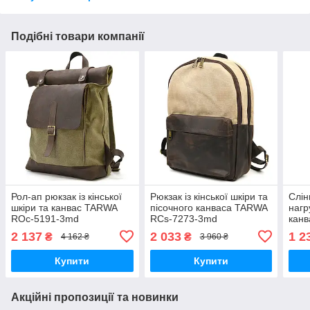
Подібні товари компанії
Рол-ап рюкзак із кінської
Рюкзак із кінської шкіри та
Слін
шкіри та канвас TARWA
пісочного канваса TARWA
нагр
ROc-5191-3md
RCs-7273-3md
канв
3md
2 137
2 033
1 2
₴
₴
4 162 ₴
3 960 ₴
Купити
Купити
Акційні пропозиції та новинки