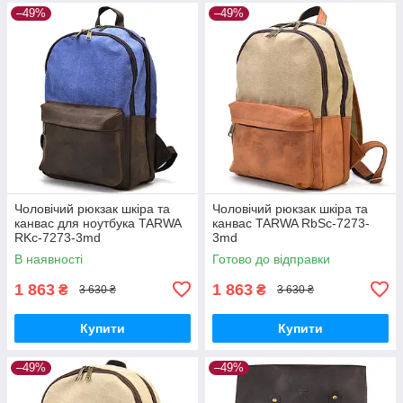
–49%
–49%
Чоловічий рюкзак шкіра та
Чоловічий рюкзак шкіра та
канвас для ноутбука TARWA
канвас TARWA RbSc-7273-
RKc-7273-3md
3md
В наявності
Готово до відправки
1 863
1 863
₴
₴
3 630 ₴
3 630 ₴
Купити
Купити
–49%
–49%