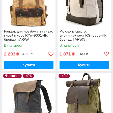
Рюкзак для ноутбука з канвас
Рюкзак міського,
і крейзі хорс RYw-9001-4lx
вітриліна+кожа RGj-3880-4lx
бренда TARWA
бренда TARWA
В наявності
В наявності
2 203
1 871
₴
₴
4 291 ₴
3 644 ₴
Купити
Купити
Handmade
–49%
–49%