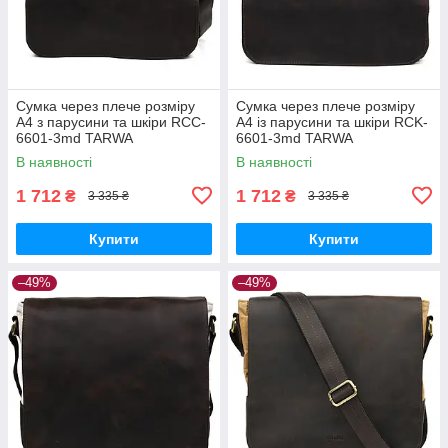
Сумка через плече розміру
Сумка через плече розміру
А4 з парусини та шкіри RCC-
А4 із парусини та шкіри RCK-
6601-3md TARWA
6601-3md TARWA
В наявності
В наявності
1 712
1 712
₴
₴
3 335 ₴
3 335 ₴
Купити
Купити
–49%
–49%