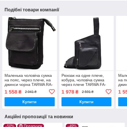
Подібні товари компанії
Маленька чоловіча сумка
Рюкзак на одне плече,
Мале
на пояс, через плече, на
кобура, чоловіча сумка
на п
джинси чорна TARWA RA-
через плече TARWA FA-
джи
1350-3md
232-3md
135
1 558
1 978
1 5
₴
₴
2 041 ₴
2 591 ₴
Купити
Купити
Акційні пропозиції та новинки
–50%
Подарунок
–49%