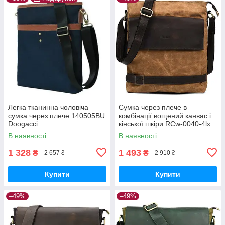
Легка тканинна чоловіча
Сумка через плече в
сумка через плече 140505BU
комбінації вощений канвас і
Doogacci
кінської шкіри RCw-0040-4lx
TARWA
В наявності
В наявності
1 328
1 493
₴
₴
2 657 ₴
2 910 ₴
Купити
Купити
–49%
–49%