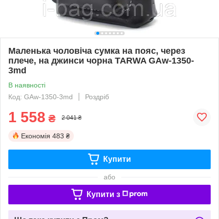
Маленька чоловіча сумка на пояс, через
плече, на джинси чорна TARWA GAw-1350-
3md
В наявності
Код: GAw-1350-3md
Роздріб
1 558
₴
2 041 ₴
Економія
483 ₴
Купити
або
Купити з