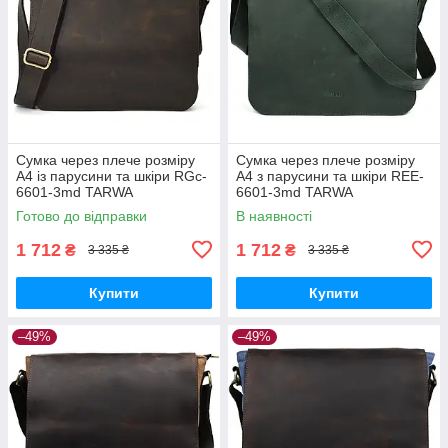
Сумка через плече розміру
Сумка через плече розміру
А4 із парусини та шкіри RGc-
А4 з парусини та шкіри REE-
6601-3md TARWA
6601-3md TARWA
Готово до відправки
В наявності
1 712
1 712
₴
₴
3 335 ₴
3 335 ₴
Купити
Купити
–49%
–49%