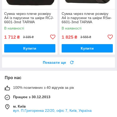
Сумка через плече розміру
Сумка через плече розміру
А4 із парусини та шкіри RCJ-
А4 із парусини та шкіри RSw-
6601-3md TARWA
6601-3md TARWA
В наявності
В наявності
1 712
1 825
₴
₴
3 335 ₴
3 555 ₴
Купити
Купити
Показати ще
Про нас
100% позитивних з 40 відгуків за рік
Працює з 30.12.2013
м. Київ
вул. П.Григоренка 22/20, офіс 7, Київ, Україна