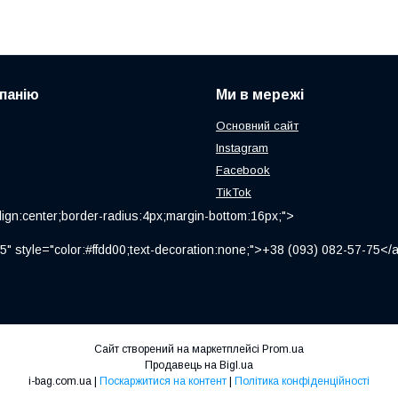
панію
Ми в мережі
Основний сайт
Instagram
Facebook
TikTok
ign:center;border-radius:4px;margin-bottom:16px;">
" style="color:#ffdd00;text-decoration:none;">+38 (093) 082-57-75
Сайт створений на маркетплейсі
Prom.ua
Продавець на Bigl.ua
i-bag.com.ua |
Поскаржитися на контент
|
Політика конфіденційності