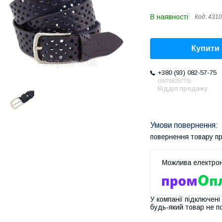
В наявності
Код:
4310
Купити
+380 (93) 082-57-75
0970825775
Відділ продажу
повернення товару п
У компанії підключені
будь-який товар не п