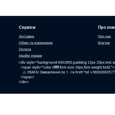
Сервіси
Про ком
Доставка
Про нас
Обмін та повернення
Відгуки
Оплата
Акційні товари
<div style="background:#002855;padding:12px 20px;text-al
<span style="color:#ffffff;font-size:16px;font-weight:bold;">
⚠️ УВАГА! Замовлення по т. <a href="tel:+380930825775
</span>
</div>