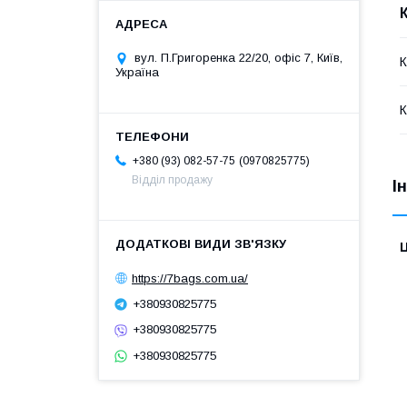
вул. П.Григоренка 22/20, офіс 7, Київ,
К
Україна
К
0970825775
+380 (93) 082-57-75
Відділ продажу
І
Ц
https://7bags.com.ua/
+380930825775
+380930825775
+380930825775