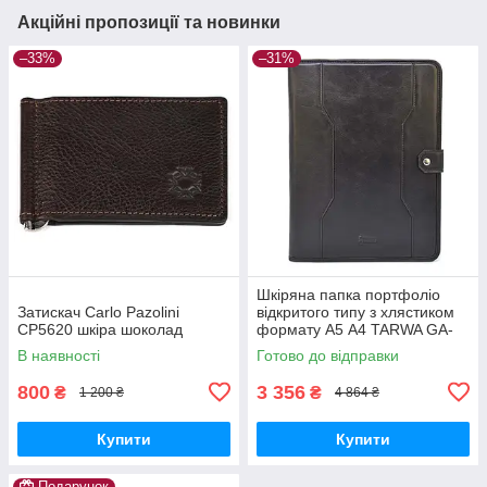
Акційні пропозиції та новинки
–33%
–31%
Шкіряна папка портфоліо
Затискач Carlo Pazolini
відкритого типу з хлястиком
CP5620 шкіра шоколад
формату А5 А4 TARWA GA-
2141-4lx
В наявності
Готово до відправки
800
3 356
₴
₴
1 200 ₴
4 864 ₴
Купити
Купити
Подарунок