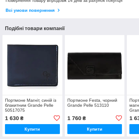
Повернення товару впродовж 14 днів за рахунок покупця
Всі умови повернення
Подібні товари компанії
Портмоне Магніт, синій із
Портмоне Festa, чорний
Порт
блакитним Grande Pelle
Grande Pelle 513110
магн
50517075
Gran
коль
1 630
1 760
1 6
₴
₴
Купити
Купити