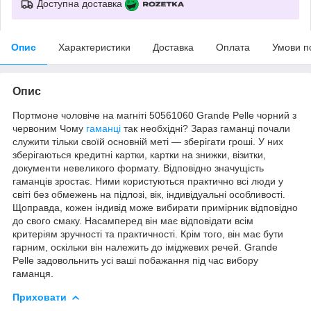
Доступна доставка
Опис
Характеристики
Доставка
Оплата
Умови п
Опис
Портмоне чоловіче на магніті 50561060 Grande Pelle чорний з
червоним Чому
гаманці
так необхідні? Зараз гаманці почали
служити тільки своїй основній меті — зберігати гроші. У них
зберігаються кредитні картки, картки на знижки, візитки,
документи невеликого формату. Відповідно значущість
гаманців зростає. Ними користуються практично всі люди у
світі без обмежень на підлозі, вік, індивідуальні особливості.
Щоправда, кожен індивід може вибирати примірник відповідно
до свого смаку. Насамперед він має відповідати всім
критеріям зручності та практичності. Крім того, він має бути
гарним, оскільки він належить до іміджевих речей. Grande
Pelle задовольнить усі ваші побажання під час вибору
гаманця.
Приховати