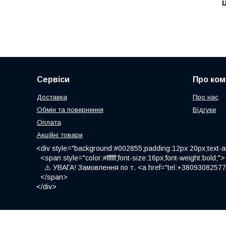
Ц
Сервіси
Про ком
Доставка
Про нас
Обмін та повернення
Відгуки
Оплата
Акційні товари
<div style="background:#002855;padding:12px 20px;text-al
<span style="color:#ffffff;font-size:16px;font-weight:bold;">
⚠️ УВАГА! Замовлення по т. <a href="tel:+380930825775
</span>
</div>