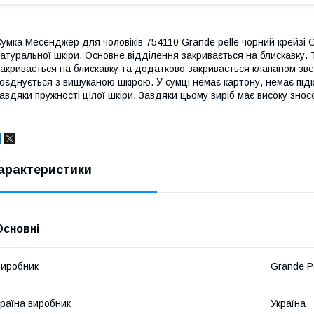
умка Месенджер для чоловіків 754110 Grande pelle чорний крейзі
атуральної шкіри. Основне відділення закривається на блискавку. 
акривається на блискавку та додатково закривається клапаном зве
оєднується з вишуканою шкірою. У сумці немає картону, немає під
авдяки пружності цілої шкіри. Завдяки цьому виріб має високу зносо
арактеристики
Основні
иробник
Grande P
раїна виробник
Україна