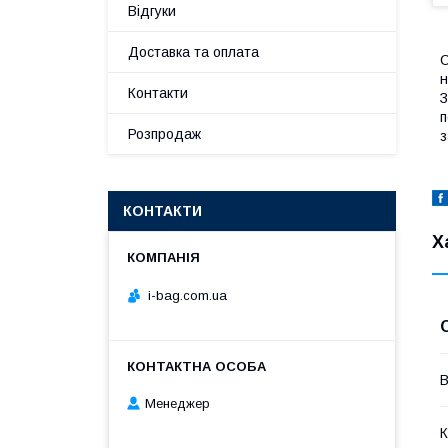
Відгуки
Доставка та оплата
С
н
Контакти
З
п
Розпродаж
з
КОНТАКТИ
Х
i-bag.com.ua
В
Менеджер
К