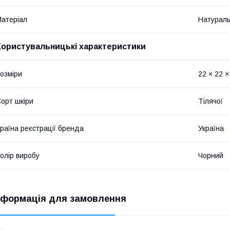
атеріал
Натураль
Користувальницькі характеристики
озміри
22 × 22 ×
орт шкіри
Тілячої
раїна реєстрації бренда
Україна
олір виробу
Чорний
нформація для замовлення