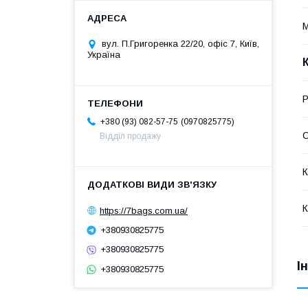
М
вул. П.Григоренка 22/20, офіс 7, Київ,
Україна
Р
0970825775
+380 (93) 082-57-75
С
Відділ продажу
К
К
https://7bags.com.ua/
+380930825775
+380930825775
І
+380930825775