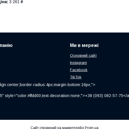
іна:
3 261 ₴
панію
Ми в мережі
Основний сайт
Instagram
Facebook
TikTok
ign:center;border-radius:4px;margin-bottom:16px;">
" style="color:#ffdd00;text-decoration:none;">+38 (093) 082-57-75
Сайт створений на маркетплейсі
Prom.ua