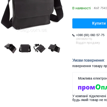
В наявності
Код:
7541
Купити
+380 (93) 082-57-75
0970825775
Відділ продажу
повернення товару п
У компанії підключені
будь-який товар не п