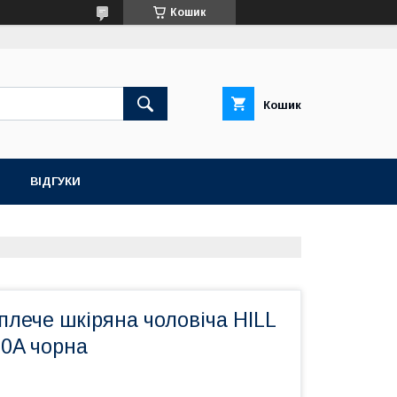
Кошик
Кошик
ВІДГУКИ
плече шкіряна чоловіча HILL
0A чорна