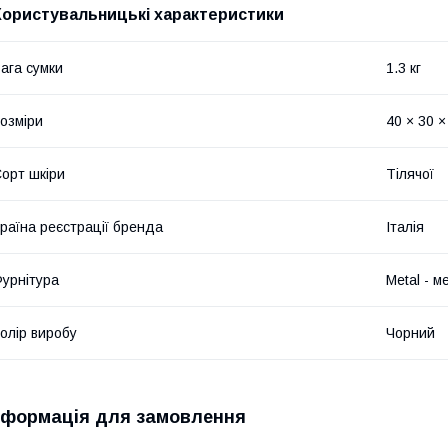
Користувальницькі характеристики
ага сумки
1.3 кг
озміри
40 × 30 ×
орт шкіри
Тілячої
раїна реєстрації бренда
Італія
урнітура
Metal - м
олір виробу
Чорний
нформація для замовлення