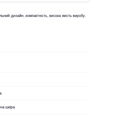
ний дизайн, компактність, висока якість виробу.
а
на шкіра