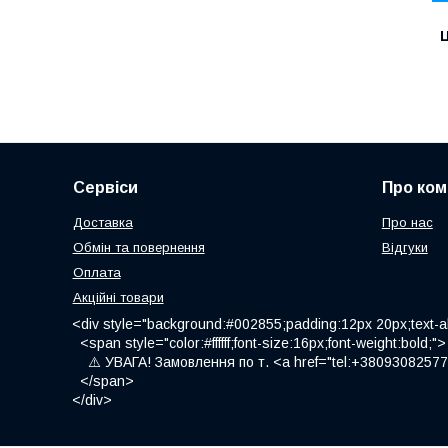
Ц
Сервіси
Про ком
Доставка
Про нас
Обмін та повернення
Відгуки
Оплата
Акційні товари
<div style="background:#002855;padding:12px 20px;text-al
<span style="color:#ffffff;font-size:16px;font-weight:bold;">
⚠️ УВАГА! Замовлення по т. <a href="tel:+380930825775
</span>
</div>