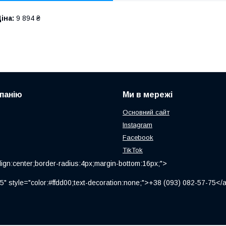
іна:
9 894 ₴
панію
Ми в мережі
Основний сайт
Instagram
Facebook
TikTok
ign:center;border-radius:4px;margin-bottom:16px;">
" style="color:#ffdd00;text-decoration:none;">+38 (093) 082-57-75