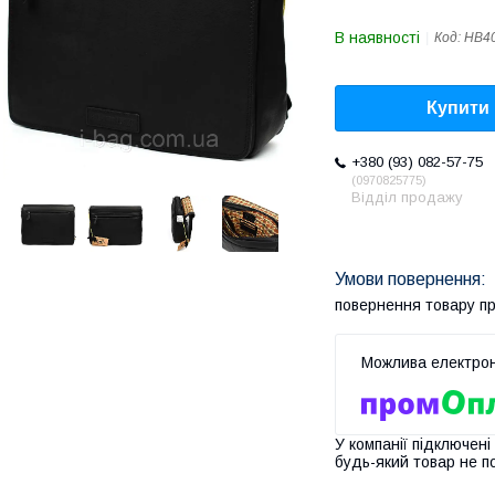
В наявності
Код:
HB4
Купити
+380 (93) 082-57-75
0970825775
Відділ продажу
повернення товару п
У компанії підключені
будь-який товар не п