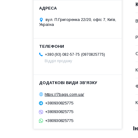
вул. П.Григоренка 22/20, офіс 7, Київ,
В
Україна
Р
С
0970825775
+380 (93) 082-57-75
Відділ продажу
К
Ф
https://7bags.com.ua/
К
+380930825775
+380930825775
+380930825775
І