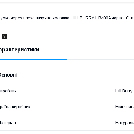
умка через плече шкіряна чоловіча HILL BURRY HB400A чорна. Стиль
арактеристики
Основні
иробник
Hill Burry
раїна виробник
Німеччин
атеріал
Натураль