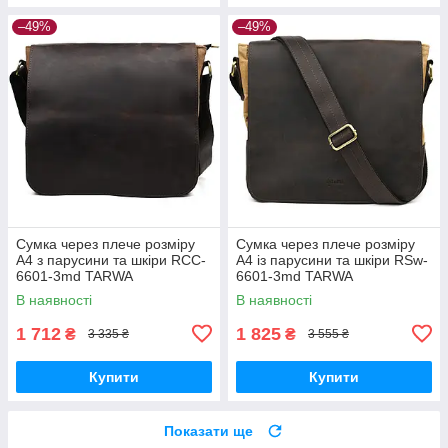
–49%
–49%
Сумка через плече розміру
Сумка через плече розміру
А4 з парусини та шкіри RCC-
А4 із парусини та шкіри RSw-
6601-3md TARWA
6601-3md TARWA
В наявності
В наявності
1 712
1 825
₴
₴
3 335 ₴
3 555 ₴
Купити
Купити
Показати ще