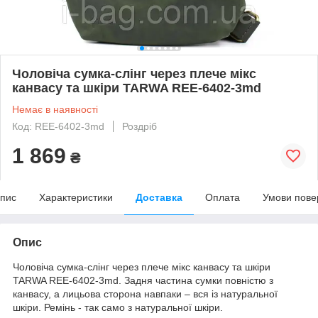
Чоловіча сумка-слінг через плече мікс
канвасу та шкіри TARWA REE-6402-3md
Немає в наявності
Код: REE-6402-3md
Роздріб
1 869
₴
пис
Характеристики
Доставка
Оплата
Умови пове
Опис
Чоловіча сумка-слінг через плече мікс канвасу та шкіри
TARWA REE-6402-3md. Задня частина сумки повністю з
канвасу, а лицьова сторона навпаки – вся із натуральної
шкіри. Ремінь - так само з натуральної шкіри.