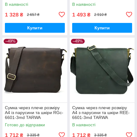
TARWA
В наявності
В наявності
1 328
1 493
₴
₴
2 657 ₴
2 910 ₴
Купити
Купити
–49%
–49%
Сумка через плече розміру
Сумка через плече розміру
А4 із парусини та шкіри RGc-
А4 з парусини та шкіри REE-
6601-3md TARWA
6601-3md TARWA
Готово до відправки
В наявності
1 712
1 712
₴
₴
3 335 ₴
3 335 ₴