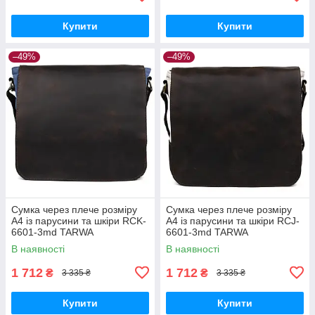
Купити
Купити
–49%
–49%
Сумка через плече розміру
Сумка через плече розміру
А4 із парусини та шкіри RCK-
А4 із парусини та шкіри RCJ-
6601-3md TARWA
6601-3md TARWA
В наявності
В наявності
1 712
1 712
₴
₴
3 335 ₴
3 335 ₴
Купити
Купити