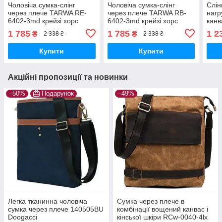
Чоловіча сумка-слінг
Чоловіча сумка-слінг
Слін
через плече TARWA RE-
через плече TARWA RB-
нагр
6402-3md крейзі хорс
6402-3md крейзі хорс
канв
3md
1 785
1 785
1 2
₴
₴
2 338 ₴
2 338 ₴
Купити
Купити
Акційні пропозиції та новинки
–50%
Подарунок
–49%
Легка тканинна чоловіча
Сумка через плече в
сумка через плече 140505BU
комбінації вощений канвас і
Doogacci
кінської шкіри RCw-0040-4lx