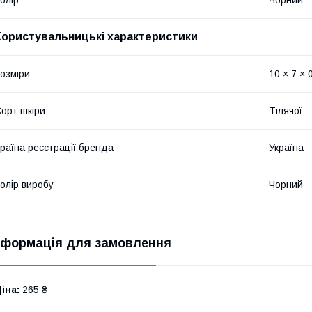
Користувальницькі характеристики
озміри
10 × 7 × 
орт шкіри
Тілячої
раїна реєстрації бренда
Україна
олір виробу
Чорний
нформація для замовлення
іна:
265 ₴