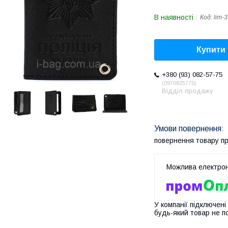
В наявності
Код:
lim-
Купити
+380 (93) 082-57-75
0970825775
Відділ продажу
повернення товару п
У компанії підключені
будь-який товар не п