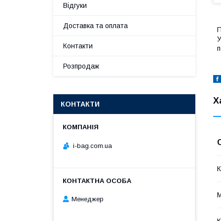
Відгуки
Доставка та оплата
П
У
Контакти
п
Розпродаж
Х
КОНТАКТИ
i-bag.com.ua
К
М
Менеджер
К