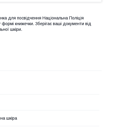
инка для посвідчення Національна Поліція
у формі книжечки. Зберігає ваші документи від
ьної шкіри.
на шкіра