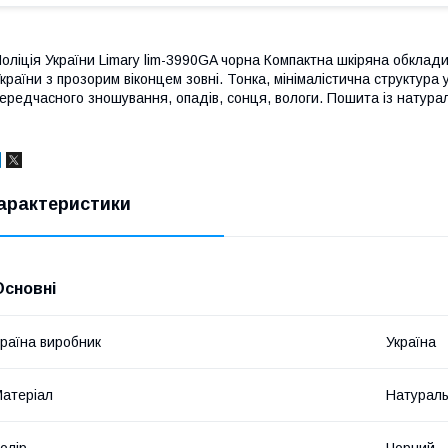
оліція України Limary lim-3990GA чорна Компактна шкіряна обклад
країни з прозорим віконцем зовні. Тонка, мінімалістична структура 
ередчасного зношування, опадів, сонця, вологи. Пошита із натурал
арактеристики
Основні
раїна виробник
Україна
атеріал
Натураль
олір
Чорний