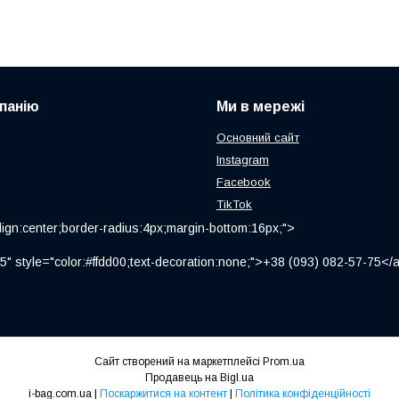
панію
Ми в мережі
Основний сайт
Instagram
Facebook
TikTok
ign:center;border-radius:4px;margin-bottom:16px;">
" style="color:#ffdd00;text-decoration:none;">+38 (093) 082-57-75
Сайт створений на маркетплейсі
Prom.ua
Продавець на Bigl.ua
i-bag.com.ua |
Поскаржитися на контент
|
Політика конфіденційності