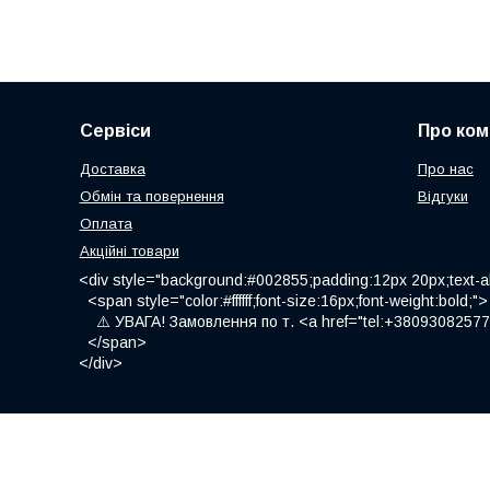
Сервіси
Про ком
Доставка
Про нас
Обмін та повернення
Відгуки
Оплата
Акційні товари
<div style="background:#002855;padding:12px 20px;text-al
<span style="color:#ffffff;font-size:16px;font-weight:bold;">
⚠️ УВАГА! Замовлення по т. <a href="tel:+380930825775
</span>
</div>