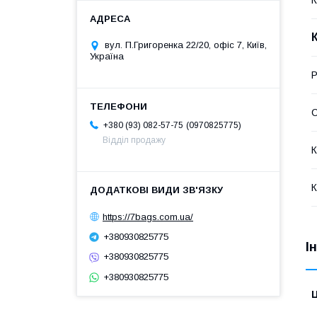
вул. П.Григоренка 22/20, офіс 7, Київ,
Україна
Р
С
0970825775
+380 (93) 082-57-75
Відділ продажу
К
К
https://7bags.com.ua/
+380930825775
І
+380930825775
+380930825775
Ц