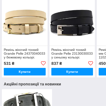
Ремінь жіночий тонкий
Ремінь жіночий тонкий
Ремі
Grande Pelle 24370040033
Grande Pelle 23130030033
мм G
у бежевому кольорі.
у синьому кольорі.
1102
531
837
450
₴
₴
Купити
Купити
Акційні пропозиції та новинки