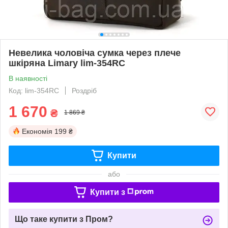
Невелика чоловіча сумка через плече
шкіряна Limary lim-354RC
В наявності
Код: lim-354RC
Роздріб
1 670
₴
1 869 ₴
Економія
199 ₴
Купити
або
Купити з
Що таке купити з Пром?