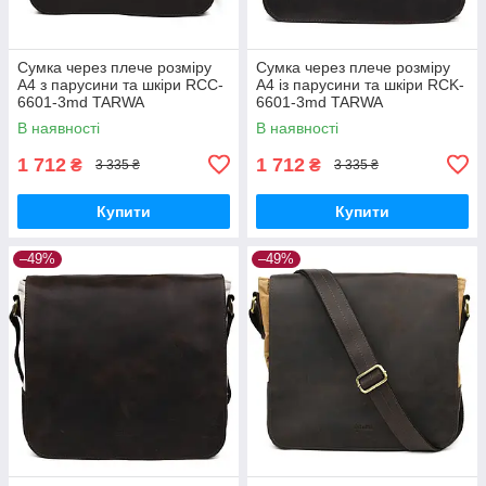
Сумка через плече розміру
Сумка через плече розміру
А4 з парусини та шкіри RCC-
А4 із парусини та шкіри RCK-
6601-3md TARWA
6601-3md TARWA
В наявності
В наявності
1 712
1 712
₴
₴
3 335 ₴
3 335 ₴
Купити
Купити
–49%
–49%