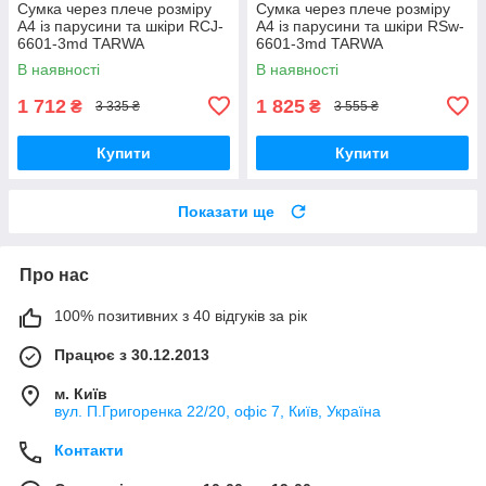
Сумка через плече розміру
Сумка через плече розміру
А4 із парусини та шкіри RCJ-
А4 із парусини та шкіри RSw-
6601-3md TARWA
6601-3md TARWA
В наявності
В наявності
1 712
1 825
₴
₴
3 335 ₴
3 555 ₴
Купити
Купити
Показати ще
Про нас
100% позитивних з 40 відгуків за рік
Працює з 30.12.2013
м. Київ
вул. П.Григоренка 22/20, офіс 7, Київ, Україна
Контакти