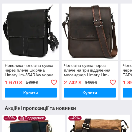
Невелика чоловіча сумка
Чоловіча сумка через
Чоло
через плече шкіряна
плече на три відділення
чере
Limary lim-354RAw чорна
месенджер Limary Lim-
TAR
015RC крейзі хорс
1 670
2 742
1 8
₴
₴
1 869 ₴
3 069 ₴
Купити
Купити
Акційні пропозиції та новинки
–50%
Подарунок
–49%