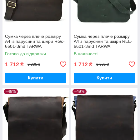
Сумка через плече розміру
Сумка через плече розміру
А4 із парусини та шкіри RGc-
А4 з парусини та шкіри REE-
6601-3md TARWA
6601-3md TARWA
Готово до відправки
В наявності
1 712
1 712
₴
₴
3 335 ₴
3 335 ₴
Купити
Купити
–49%
–49%