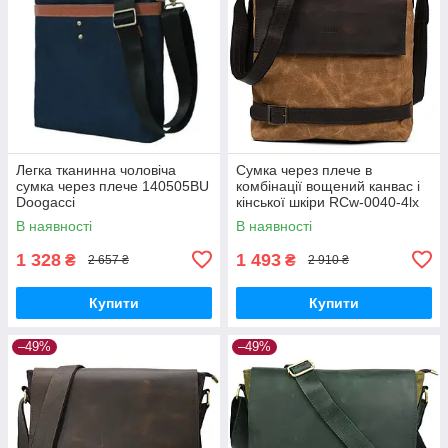
Легка тканинна чоловіча
Сумка через плече в
сумка через плече 140505BU
комбінації вощений канвас і
Doogacci
кінської шкіри RCw-0040-4lx
TARWA
В наявності
В наявності
1 328
1 493
₴
₴
2 657 ₴
2 910 ₴
Купити
Купити
–49%
–49%