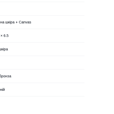
на шкіра + Canvas
 × 6.5
шкіра
 бронза
ній