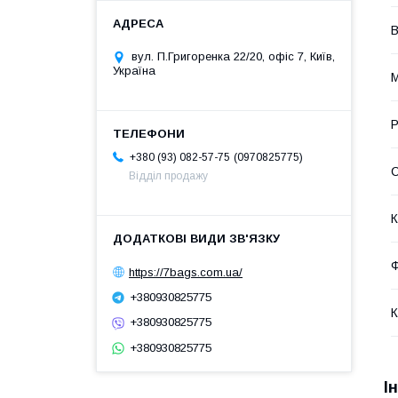
В
вул. П.Григоренка 22/20, офіс 7, Київ,
Україна
М
Р
0970825775
+380 (93) 082-57-75
С
Відділ продажу
К
Ф
https://7bags.com.ua/
+380930825775
К
+380930825775
+380930825775
І