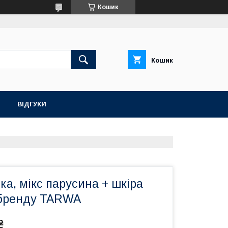
Кошик
Кошик
ВІДГУКИ
ка, мікс парусина + шкіра
 бренду TARWA
₴