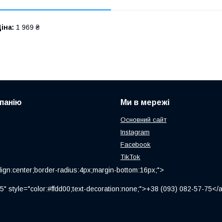
іна:
1 969 ₴
панію
Ми в мережі
Основний сайт
Instagram
Facebook
TikTok
ign:center;border-radius:4px;margin-bottom:16px;">
" style="color:#ffdd00;text-decoration:none;">+38 (093) 082-57-75