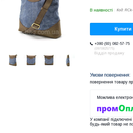
В наявності
Код:
RCk-
Купити
+380 (93) 082-57-75
0970825775
Відділ продажу
повернення товару п
У компанії підключені
будь-який товар не п