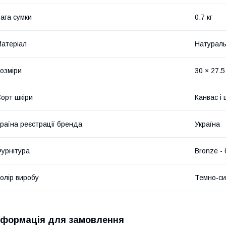
ага сумки
0.7 кг
атеріал
Натураль
озміри
30 × 27.5
орт шкіри
Канвас і 
раїна реєстрації бренда
Україна
урнітура
Bronze -
олір виробу
Темно-си
нформація для замовлення