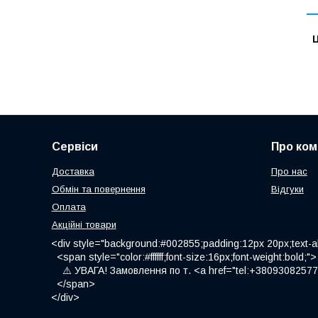
Ц
Сервіси
Про ком
Доставка
Про нас
Обмін та повернення
Відгуки
Оплата
Акційні товари
<div style="background:#002855;padding:12px 20px;text-al
<span style="color:#ffffff;font-size:16px;font-weight:bold;">
⚠️ УВАГА! Замовлення по т. <a href="tel:+380930825775
</span>
</div>