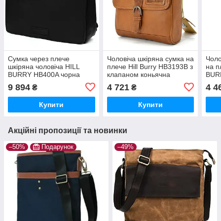
Сумка через плече
Чоловіча шкіряна сумка на
Чоло
шкіряна чоловіча HILL
плече Hill Burry HB3193B з
на п
BURRY HB400A чорна
клапаном коньячна
BUR
9 894
4 721
4 4
₴
₴
Купити
Купити
Акційні пропозиції та новинки
–50%
Подарунок
–49%