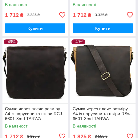
В наявності
В наявності
1 712
1 712
₴
₴
3 335 ₴
3 335 ₴
Купити
Купити
–49%
–49%
Сумка через плече розміру
Сумка через плече розміру
А4 із парусини та шкіри RCJ-
А4 із парусини та шкіри RSw-
6601-3md TARWA
6601-3md TARWA
В наявності
В наявності
1 712
1 825
₴
₴
3 335 ₴
3 555 ₴