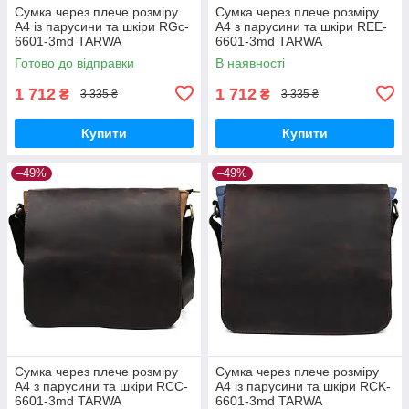
Сумка через плече розміру
Сумка через плече розміру
А4 із парусини та шкіри RGc-
А4 з парусини та шкіри REE-
6601-3md TARWA
6601-3md TARWA
Готово до відправки
В наявності
1 712
1 712
₴
₴
3 335 ₴
3 335 ₴
Купити
Купити
–49%
–49%
Сумка через плече розміру
Сумка через плече розміру
А4 з парусини та шкіри RCC-
А4 із парусини та шкіри RCK-
6601-3md TARWA
6601-3md TARWA