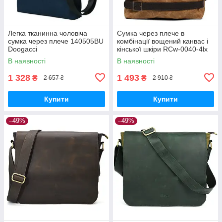
Легка тканинна чоловіча
Сумка через плече в
сумка через плече 140505BU
комбінації вощений канвас і
Doogacci
кінської шкіри RCw-0040-4lx
TARWA
В наявності
В наявності
1 328
1 493
₴
₴
2 657 ₴
2 910 ₴
Купити
Купити
–49%
–49%