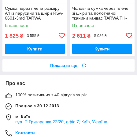
Сумка через плече розміру
Чоловіча сумка через плече
А4 із парусини та шкіри RSw-
зі шкіри та полотняної
6601-3md TARWA
тканини канвас TARWA TH-
1047-3md
В наявності
В наявності
1 825
2 611
₴
₴
3 555 ₴
5 086 ₴
Купити
Купити
Показати ще
Про нас
100% позитивних з 40 відгуків за рік
Працює з 30.12.2013
м. Київ
вул. П.Григоренка 22/20, офіс 7, Київ, Україна
Контакти