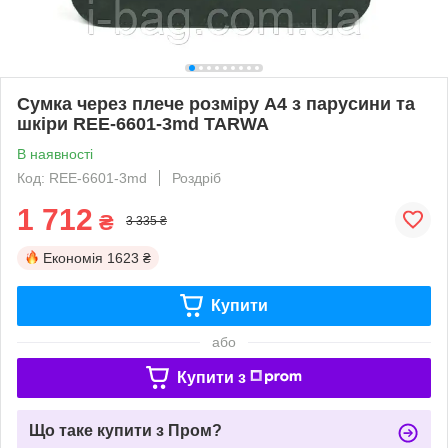
Сумка через плече розміру А4 з парусини та
шкіри REE-6601-3md TARWA
В наявності
Код: REE-6601-3md
Роздріб
1 712
₴
3 335 ₴
Економія
1623 ₴
Купити
або
Купити з
Що таке купити з Пром?