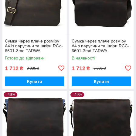
Сумка через плече розміру
Сумка через плече розміру
А4 із парусини та шкіри RGc-
А4 з парусини та шкіри RCC-
6601-3md TARWA
6601-3md TARWA
Готово до відправки
В наявності
1 712
1 712
₴
₴
3 335 ₴
3 335 ₴
Купити
Купити
–49%
–49%