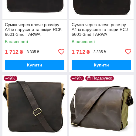
Сумка через плече розміру
Сумка через плече розміру
А4 із парусини та шкіри RCK-
А4 із парусини та шкіри RCJ-
6601-3md TARWA
6601-3md TARWA
В наявності
В наявності
1 712
1 712
₴
₴
3 335 ₴
3 335 ₴
Купити
Купити
–49%
–49%
Подарунок