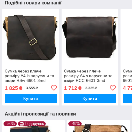
Подібні товари компанії
Сумка через плече
Сумка через плече
Сумк
розміру А4 із парусини та
розміру А4 з парусини та
розм
шкіри RSw-6601-3md
шкіри RCC-6601-3md
660
TARWA
TARWA
1 825
1 712
4 7
₴
₴
3 555 ₴
3 335 ₴
Купити
Купити
Акційні пропозиції та новинки
–50%
Подарунок
–49%