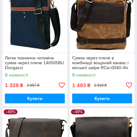
Легка тканинна чоловіча
Сумка через плече в
сумка через плече 140505BU
комбінації вощений канвас і
Doogacci
кінської шкіри RCw-0040-4lx
TARWA
В наявності
В наявності
1 328
1 493
₴
₴
2 657 ₴
2 910 ₴
Купити
Купити
–49%
–49%