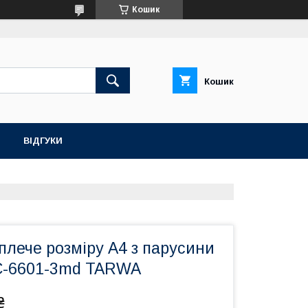
Кошик
Кошик
ВІДГУКИ
плече розміру А4 з парусини
C-6601-3md TARWA
₴