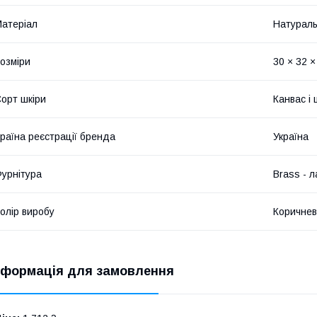
атеріал
Натураль
озміри
30 × 32 ×
орт шкіри
Канвас і 
раїна реєстрації бренда
Україна
урнітура
Brass - л
олір виробу
Коричне
нформація для замовлення