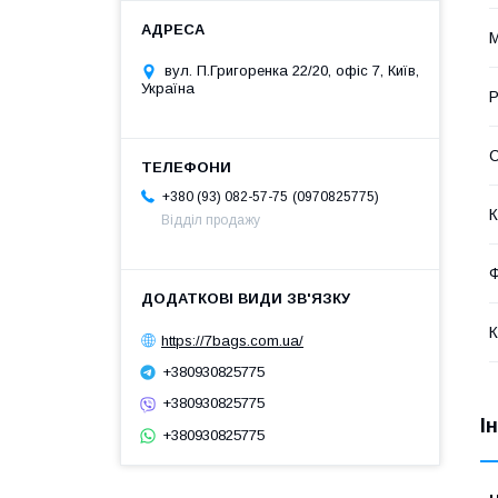
М
вул. П.Григоренка 22/20, офіс 7, Київ,
Україна
Р
С
0970825775
+380 (93) 082-57-75
К
Відділ продажу
Ф
К
https://7bags.com.ua/
+380930825775
+380930825775
І
+380930825775