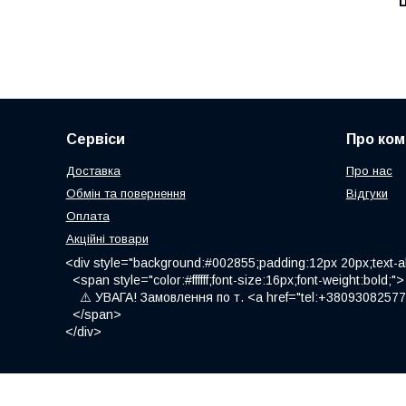
Ц
Сервіси
Про ком
Доставка
Про нас
Обмін та повернення
Відгуки
Оплата
Акційні товари
<div style="background:#002855;padding:12px 20px;text-al
<span style="color:#ffffff;font-size:16px;font-weight:bold;">
⚠️ УВАГА! Замовлення по т. <a href="tel:+380930825775
</span>
</div>