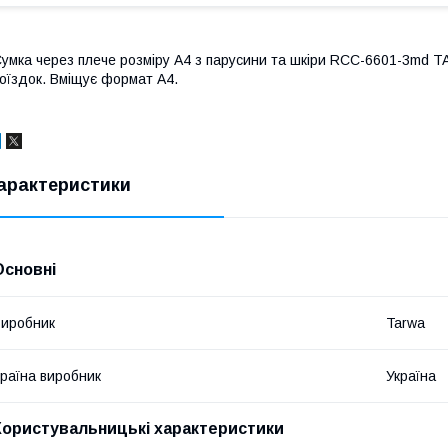
умка через плече розміру А4 з парусини та шкіри RCC-6601-3md T
оїздок. Вміщує формат А4.
арактеристики
Основні
иробник
Tarwa
раїна виробник
Україна
Користувальницькі характеристики