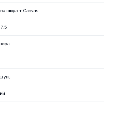
на шкіра + Canvas
 7.5
шкіра
атунь
вий