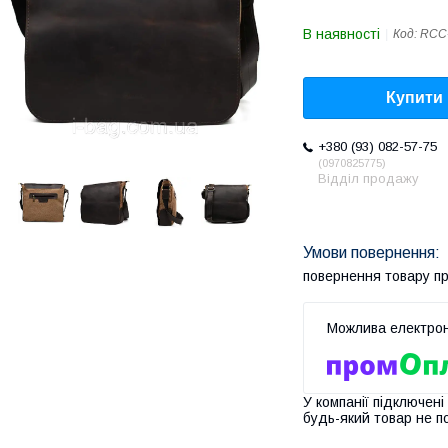
В наявності
Код:
RCC
Купити
+380 (93) 082-57-75
0970825775
Відділ продажу
повернення товару п
У компанії підключені
будь-який товар не п