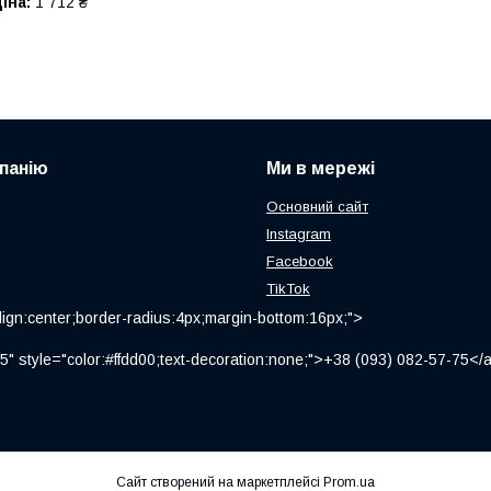
іна:
1 712 ₴
панію
Ми в мережі
Основний сайт
Instagram
Facebook
TikTok
ign:center;border-radius:4px;margin-bottom:16px;">
" style="color:#ffdd00;text-decoration:none;">+38 (093) 082-57-75
Сайт створений на маркетплейсі
Prom.ua