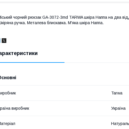
іський чорний рюкзак GA-3072-3md TARWA шкіра Наппа на два від
кіряна ручка. Металева блискавка. М'яка шкіра Наппа.
арактеристики
Основні
иробник
Tarwa
раїна виробник
Україна
атеріал
Натураль