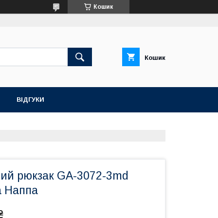
Кошик
Кошик
ВІДГУКИ
ний рюкзак GA-3072-3md
 Наппа
₴