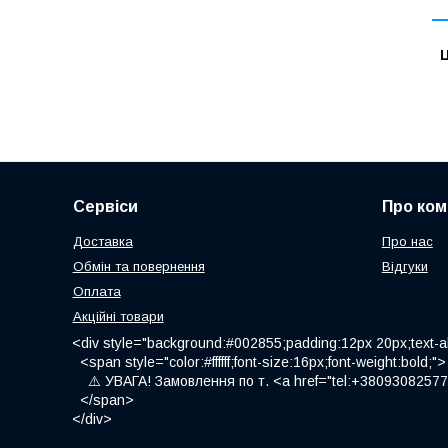
Ц
Сервіси
Про ком
Доставка
Про нас
Обмін та повернення
Відгуки
Оплата
Акційні товари
<div style="background:#002855;padding:12px 20px;text-al
<span style="color:#ffffff;font-size:16px;font-weight:bold;">
⚠️ УВАГА! Замовлення по т. <a href="tel:+380930825775
</span>
</div>