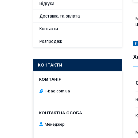
Відгуки
Доставка та оплата
М
Ш
Контакти
Розпродаж
Х
КОНТАКТИ
i-bag.com.ua
В
К
Менеджер
М