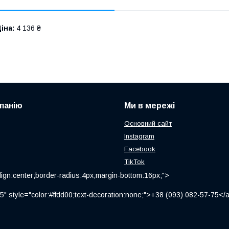
іна:
4 136 ₴
панію
Ми в мережі
Основний сайт
Instagram
Facebook
TikTok
ign:center;border-radius:4px;margin-bottom:16px;">
" style="color:#ffdd00;text-decoration:none;">+38 (093) 082-57-75