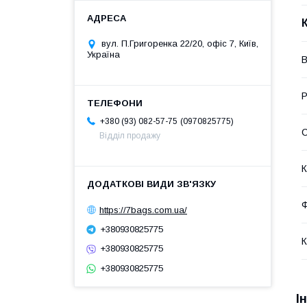
вул. П.Григоренка 22/20, офіс 7, Київ,
Україна
В
Р
0970825775
+380 (93) 082-57-75
С
Відділ продажу
К
Ф
https://7bags.com.ua/
+380930825775
К
+380930825775
+380930825775
І