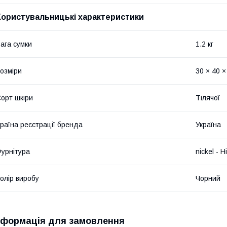
Користувальницькі характеристики
ага сумки
1.2 кг
озміри
30 × 40 ×
орт шкіри
Тілячої
раїна реєстрації бренда
Україна
урнітура
nickel - Н
олір виробу
Чорний
нформація для замовлення