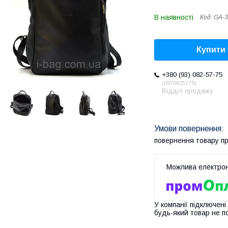
В наявності
Код:
GA-3
Купити
+380 (93) 082-57-75
0970825775
Відділ продажу
повернення товару п
У компанії підключені
будь-який товар не п