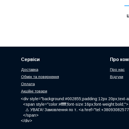
Ц
Сервіси
Про ком
Доставка
Про нас
Обмін та повернення
Відгуки
Оплата
Акційні товари
<div style="background:#002855;padding:12px 20px;text-al
<span style="color:#ffffff;font-size:16px;font-weight:bold;">
⚠️ УВАГА! Замовлення по т. <a href="tel:+380930825775
</span>
</div>