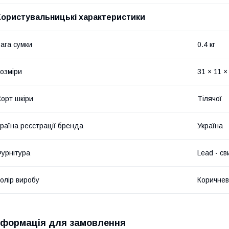
Користувальницькі характеристики
ага сумки
0.4 кг
озміри
31 × 11 ×
орт шкіри
Тілячої
раїна реєстрації бренда
Україна
урнітура
Lead - с
олір виробу
Коричне
нформація для замовлення