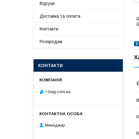
Відгуки
Доставка та оплата
Ш
б
Контакти
Розпродаж
Х
КОНТАКТИ
i-bag.com.ua
В
К
Менеджер
М