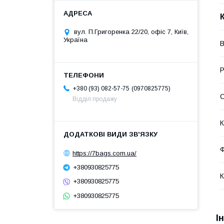
вул. П.Григоренка 22/20, офіс 7, Київ,
Україна
В
Р
0970825775
+380 (93) 082-57-75
С
Відділ продажу
К
Ф
https://7bags.com.ua/
+380930825775
К
+380930825775
+380930825775
І