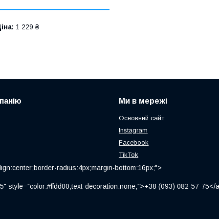
іна:
1 229 ₴
панію
Ми в мережі
Основний сайт
Instagram
Facebook
TikTok
ign:center;border-radius:4px;margin-bottom:16px;">
" style="color:#ffdd00;text-decoration:none;">+38 (093) 082-57-75