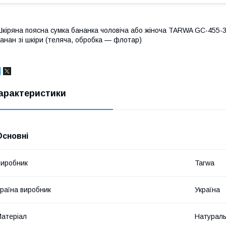
кіряна поясна сумка бананка чоловіча або жіноча TARWA GC-455-3m
анан зі шкіри (теляча, обробка — флотар)
арактеристики
Основні
иробник
Tarwa
раїна виробник
Україна
атеріал
Натураль