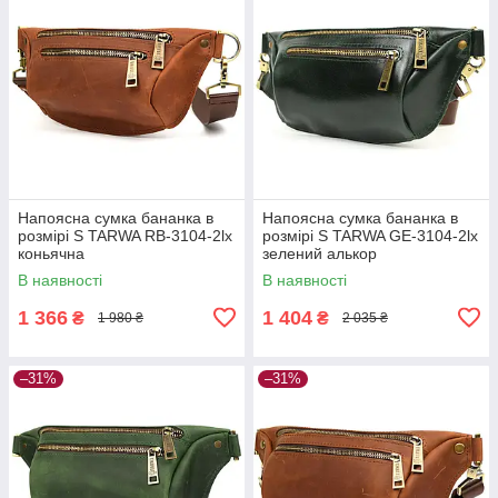
Напоясна сумка бананка в
Напоясна сумка бананка в
розмірі S TARWA RB-3104-2lx
розмірі S TARWA GE-3104-2lx
коньячна
зелений алькор
В наявності
В наявності
1 366
1 404
₴
₴
1 980 ₴
2 035 ₴
–31%
–31%