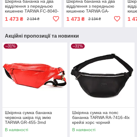
Шкіряна бананка на два
Шкіряна бананка на два
Шкір
відділення з передньою
відділення з передньою
відд
кишенею TARWA FC-8040-
кишенею TARWA GA-
киш
3md коричнева
8040-3md чорна наппа
3md
1 473
1 473
1 4
₴
₴
2 134 ₴
2 134 ₴
Акційні пропозиції та новинки
–31%
–31%
Шкіряна сумка бананка
Шкіряна сумка на пояс
червона шкіра під змію
бананка TARWA RA-7416-4lx
TARWA GR-455-3md
крейзі хорс чорний
В наявності
В наявності