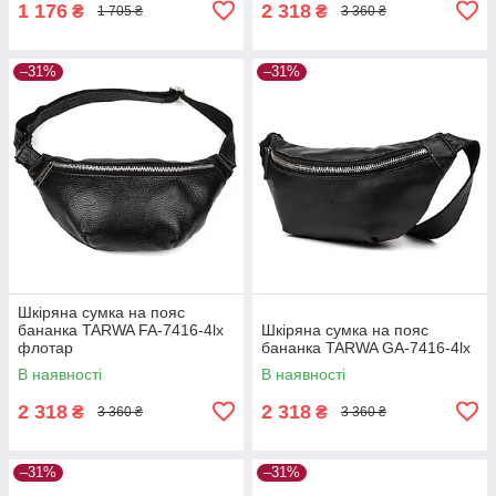
1 176
2 318
₴
₴
1 705 ₴
3 360 ₴
–31%
–31%
Шкіряна сумка на пояс
бананка TARWA FA-7416-4lx
Шкіряна сумка на пояс
флотар
бананка TARWA GA-7416-4lx
В наявності
В наявності
2 318
2 318
₴
₴
3 360 ₴
3 360 ₴
–31%
–31%