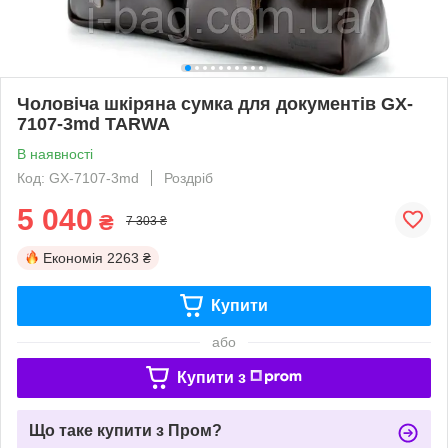
Чоловіча шкіряна сумка для документів GX-
7107-3md TARWA
В наявності
Код: GX-7107-3md
Роздріб
5 040
₴
7 303 ₴
Економія
2263 ₴
Купити
або
Купити з
Що таке купити з Пром?