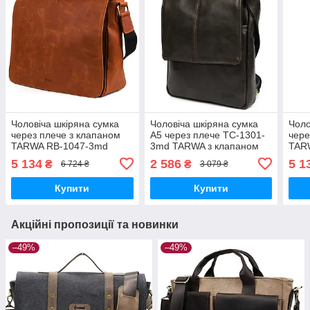
Чоловіча шкіряна сумка
Чоловіча шкіряна сумка
Чоло
через плече з клапаном
A5 через плече TC-1301-
чере
TARWA RB-1047-3md
3md TARWA з клапаном
TAR
коньяк
5 134
2 586
5 1
₴
₴
6 724 ₴
3 079 ₴
Купити
Купити
Акційні пропозиції та новинки
–49%
–49%