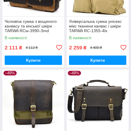
Чоловіча сумка з вощеного
Універсальна сумка унісекс
канвасу та кінської шкіри
мікс тканини канвас і шкіри
TARWA RCw-3990-3md
TARWA RC-1355-4lx
В наявності
В наявності
2 111
2 259
₴
₴
4 112 ₴
4 400 ₴
Купити
Купити
–49%
–49%