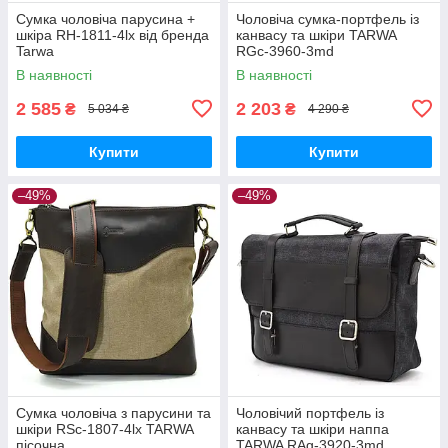
Сумка чоловіча парусина +
Чоловіча сумка-портфель із
шкіра RH-1811-4lx від бренда
канвасу та шкіри TARWA
Tarwa
RGc-3960-3md
В наявності
В наявності
2 585
2 203
₴
₴
5 034 ₴
4 290 ₴
Купити
Купити
–49%
–49%
Сумка чоловіча з парусини та
Чоловічий портфель із
шкіри RSc-1807-4lx TARWA
канвасу та шкіри наппа
пісочна
TARWA RAg-3920-3md