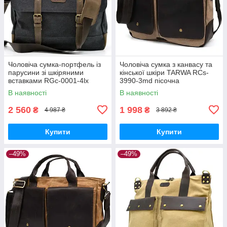
Чоловіча сумка-портфель із
Чоловіча сумка з канвасу та
парусини зі шкіряними
кінської шкіри TARWA RCs-
вставками RGc-0001-4lx
3990-3md пісочна
бренда TARWA
В наявності
В наявності
2 560
1 998
₴
₴
4 987 ₴
3 892 ₴
Купити
Купити
–49%
–49%