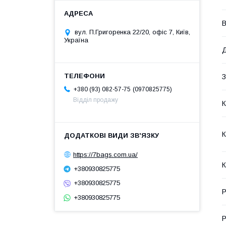
В
вул. П.Григоренка 22/20, офіс 7, Київ,
Україна
З
0970825775
+380 (93) 082-57-75
Відділ продажу
К
К
https://7bags.com.ua/
К
+380930825775
+380930825775
Р
+380930825775
Р