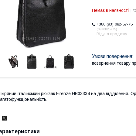
Немає в наявності
К
+380 (93) 082-57-75
0970825775
Відділ продажу
повернення товару п
кіряний італійський рюкзак Firenze HB03334 на два відділення. Ор
агатофункціональність.
арактеристики