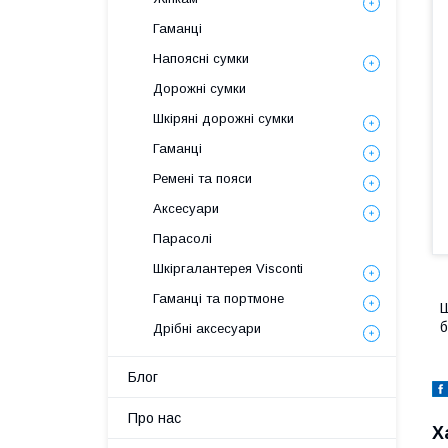
Гаманці
Напоясні сумки
Дорожні сумки
Шкіряні дорожні сумки
Гаманці
Ремені та пояси
Аксесуари
Парасолі
Шкіргалантерея Visconti
Гаманці та портмоне
Ш
б
Дрібні аксесуари
Блог
Про нас
Х