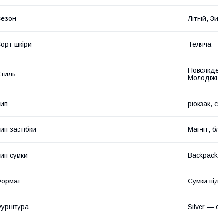
Сезон
Літній, 
орт шкіри
Теляча
Повсякде
тиль
Молодіжн
ип
рюкзак, 
ип застібки
Магніт, б
ип сумки
Backpack
Формат
Сумки пі
урнітура
Silver — 