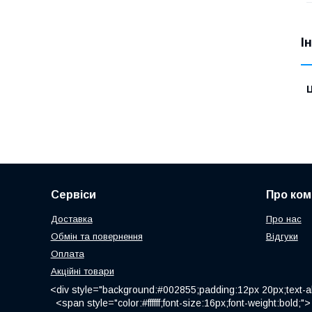
І
Ц
Сервіси
Про ком
Доставка
Про нас
Обмін та повернення
Відгуки
Оплата
Акційні товари
<div style="background:#002855;padding:12px 20px;text-al
<span style="color:#ffffff;font-size:16px;font-weight:bold;">