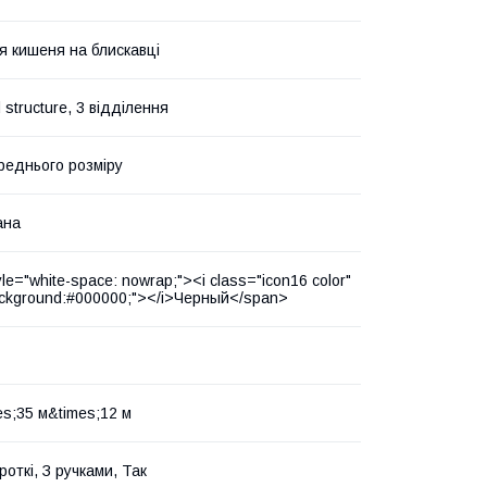
я кишеня на блискавці
d structure, 3 відділення
реднього розміру
ана
le="white-space: nowrap;"><i class="icon16 color"
ackground:#000000;"></i>Черный</span>
es;35 м&times;12 м
откі, З ручками, Так