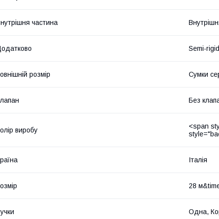
нутрішня частина
Внутрішн
Додатково
Semi-rigi
овнішній розмір
Сумки се
лапан
Без клап
<span sty
олір виробу
style="b
раїна
Італія
озмір
28 м&tim
учки
Одна, Кор