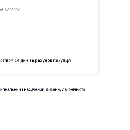
од:
HB03334
ротягом 14 днів
за рахунок покупця
игінальний і насичений дизайн, лаконічність,