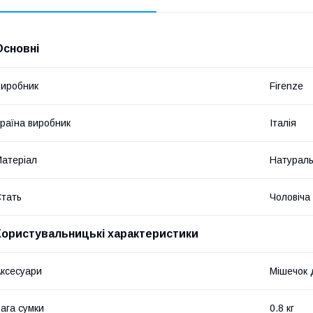
Основні
иробник
Firenze
раїна виробник
Італія
атеріал
Натураль
тать
Чоловіча
Користувальницькі характеристики
ксесуари
Мішечок 
ага сумки
0.8 кг