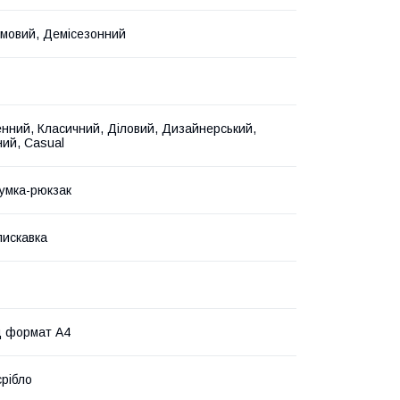
Зимовий, Демісезонний
нний, Класичний, Діловий, Дизайнерський,
ий, Casual
сумка-рюкзак
лискавка
д формат А4
срібло