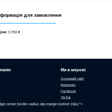
нформація для замовлення
іна:
3 250 ₴
панію
Ми в мережі
Основний сайт
Instagram
Facebook
TikTok
ign:center;border-radius:4px;margin-bottom:16px;">