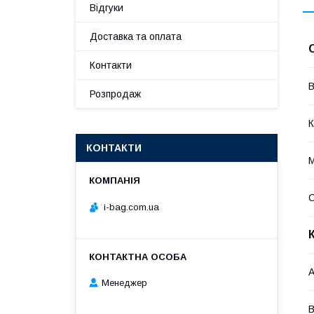
Відгуки
Доставка та оплата
Контакти
В
Розпродаж
К
КОНТАКТИ
М
С
i-bag.com.ua
А
Менеджер
В