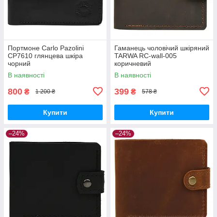
Портмоне Carlo Pazolini
Гаманець чоловічий шкіряний
CP7610 глянцева шкіра
TARWA RC-wall-005
чорний
коричневий
В наявності
В наявності
800
399
₴
₴
1 200 ₴
578 ₴
Купити
Купити
–24%
–24%