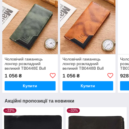
Чоловічий гаманець
Чоловічий гаманець
Чоло
лонгер розкладний
лонгер розкладний
розк
великий TB0448E Bull
великий TB0448B Bull
TB03
зелений
коньячний
1 056
1 056
928
₴
₴
Купити
Купити
Акційні пропозиції та новинки
–33%
–33%