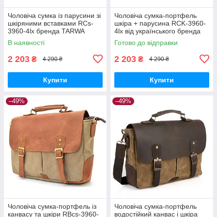
Чоловіча сумка із парусини зі
Чоловіча сумка-портфель
шкіряними вставками RCs-
шкіра + парусина RCK-3960-
3960-4lx бренда TARWA
4lx від українського бренда
TARWA
В наявності
Готово до відправки
2 203
2 203
₴
₴
4 290 ₴
4 290 ₴
Купити
Купити
–49%
–49%
Чоловіча сумка-портфель із
Чоловіча сумка-портфель
канвасу та шкіри RBcs-3960-
водостійкий канвас і шкіра