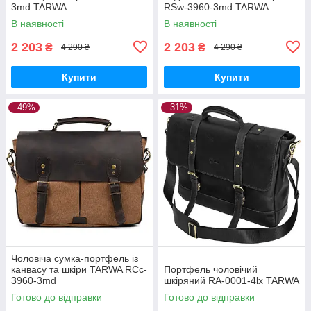
3md TARWA
RSw-3960-3md TARWA
В наявності
В наявності
2 203
2 203
₴
₴
4 290 ₴
4 290 ₴
Купити
Купити
–49%
–31%
Чоловіча сумка-портфель із
канвасу та шкіри TARWA RCc-
Портфель чоловічий
3960-3md
шкіряний RA-0001-4lx TARWA
Готово до відправки
Готово до відправки