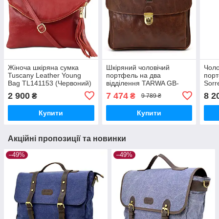
Жіноча шкіряна сумка
Шкіряний чоловічий
Чоло
Tuscany Leather Young
портфель на два
порт
Bag TL141153 (Червоний)
відділення TARWA GB-
Sorr
2067-4lx
(Чор
2 900
7 474
8 2
₴
₴
9 789 ₴
Купити
Купити
Акційні пропозиції та новинки
–49%
–49%