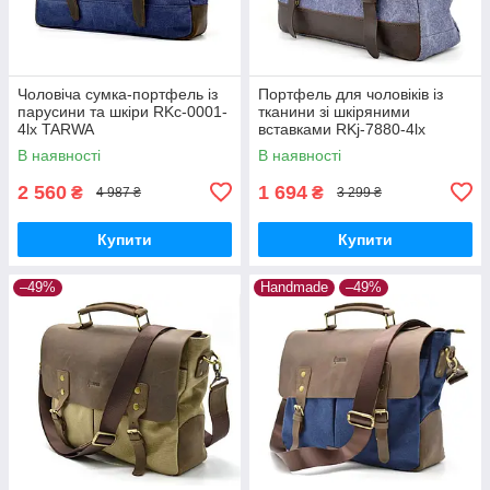
Чоловіча сумка-портфель із
Портфель для чоловіків із
парусини та шкіри RKc-0001-
тканини зі шкіряними
4lx TARWA
вставками RKj-7880-4lx
TARWA
В наявності
В наявності
2 560
1 694
₴
₴
4 987 ₴
3 299 ₴
Купити
Купити
–49%
Handmade
–49%