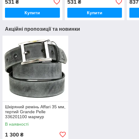
531
531
837
₴
₴
Купити
Купити
Акційні пропозиції та новинки
Шкіряний ремінь Affari 35 мм,
тертий Grande Pelle
336201100 мармур
В наявності
1 300
₴