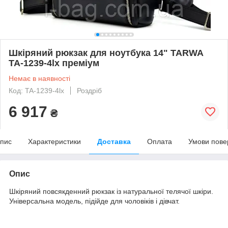
Шкіряний рюкзак для ноутбука 14" TARWA
TA-1239-4lx преміум
Немає в наявності
Код: TA-1239-4lx
Роздріб
6 917
₴
пис
Характеристики
Доставка
Оплата
Умови пове
Опис
Шкіряний повсякденний рюкзак із натуральної телячої шкіри.
Універсальна модель, підійде для чоловіків і дівчат.