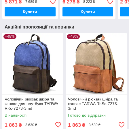
5 871
6 278
2 0
₴
₴
7 689 ₴
8 223 ₴
Купити
Купити
Акційні пропозиції та новинки
–49%
–49%
Чоловічий рюкзак шкіра та
Чоловічий рюкзак шкіра та
канвас для ноутбука TARWA
канвас TARWA RbSc-7273-
RKc-7273-3md
3md
В наявності
Готово до відправки
1 863
1 863
₴
₴
3 630 ₴
3 630 ₴