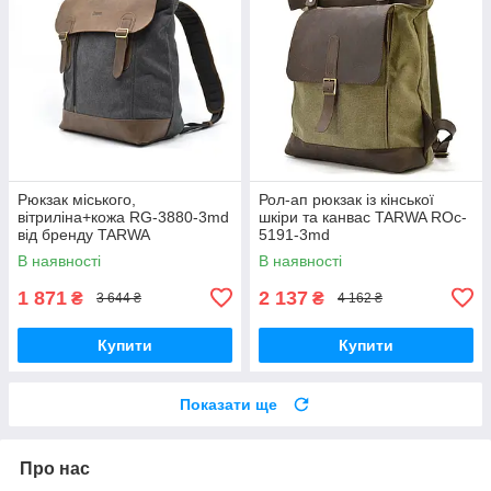
Рюкзак міського,
Рол-ап рюкзак із кінської
вітриліна+кожа RG-3880-3md
шкіри та канвас TARWA ROc-
від бренду TARWA
5191-3md
В наявності
В наявності
1 871
2 137
₴
₴
3 644 ₴
4 162 ₴
Купити
Купити
Показати ще
Про нас