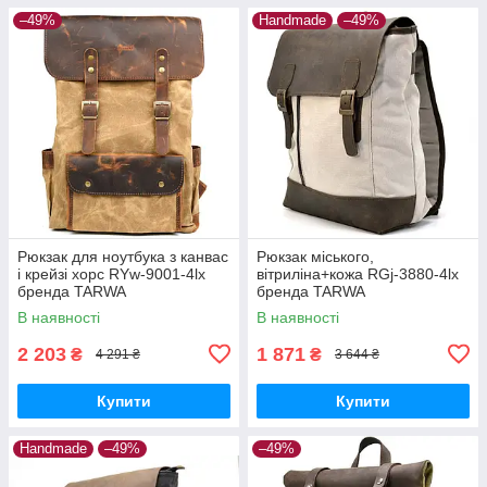
–49%
Handmade
–49%
Рюкзак для ноутбука з канвас
Рюкзак міського,
і крейзі хорс RYw-9001-4lx
вітриліна+кожа RGj-3880-4lx
бренда TARWA
бренда TARWA
В наявності
В наявності
2 203
1 871
₴
₴
4 291 ₴
3 644 ₴
Купити
Купити
Handmade
–49%
–49%