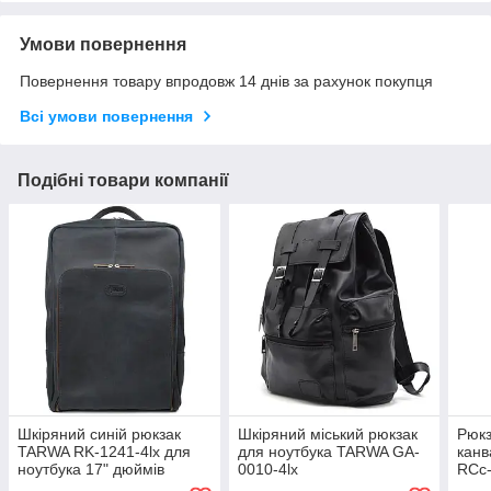
Умови повернення
Повернення товару впродовж 14 днів за рахунок покупця
Всі умови повернення
Подібні товари компанії
Шкіряний синій рюкзак
Шкіряний міський рюкзак
Рюкз
TARWA RK-1241-4lx для
для ноутбука TARWA GA-
канв
ноутбука 17" дюймів
0010-4lx
RCc-
TAR