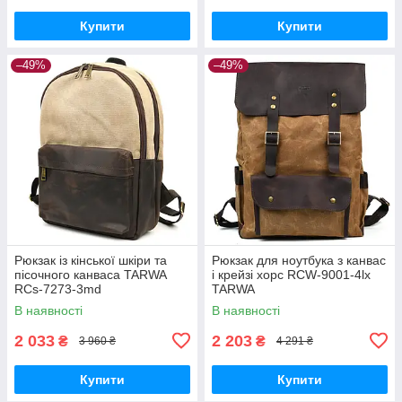
Купити
Купити
–49%
–49%
Рюкзак із кінської шкіри та
Рюкзак для ноутбука з канвас
пісочного канваса TARWA
і крейзі хорс RCW-9001-4lx
RCs-7273-3md
TARWA
В наявності
В наявності
2 033
2 203
₴
₴
3 960 ₴
4 291 ₴
Купити
Купити