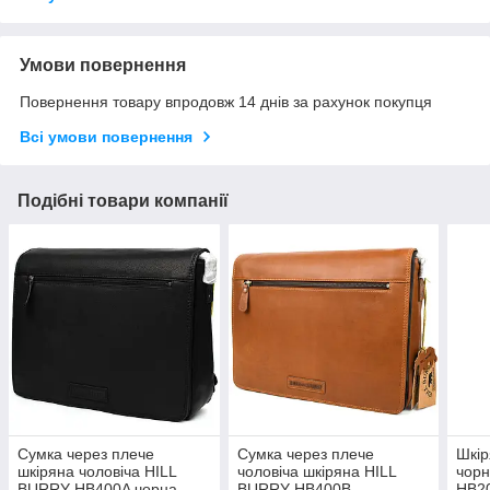
Умови повернення
Повернення товару впродовж 14 днів за рахунок покупця
Всі умови повернення
Подібні товари компанії
Сумка через плече
Сумка через плече
Шкір
шкіряна чоловіча HILL
чоловіча шкіряна HILL
чорн
BURRY HB400A чорна
BURRY HB400B
HB2