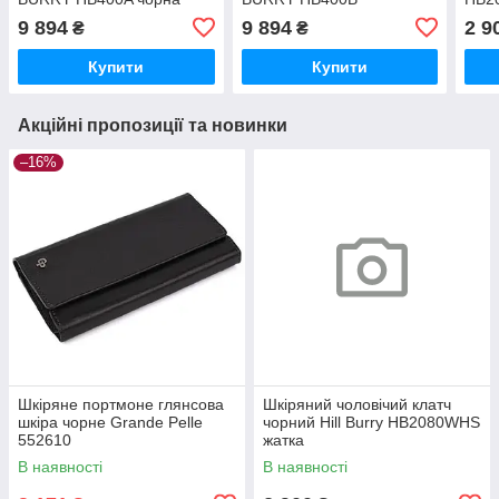
9 894
9 894
2 9
₴
₴
Купити
Купити
Акційні пропозиції та новинки
–16%
Шкіряне портмоне глянсова
Шкіряний чоловічий клатч
шкіра чорне Grande Pelle
чорний Hill Burry HB2080WHS
552610
жатка
В наявності
В наявності