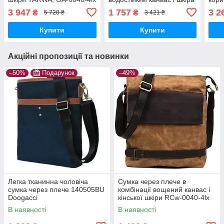
RCw-1309-4lx TARWA
3 947
1 757
3 2
₴
₴
5 720 ₴
3 421 ₴
Купити
Купити
Акційні пропозиції та новинки
–50%
Подарунок
–49%
Легка тканинна чоловіча
Сумка через плече в
сумка через плече 140505BU
комбінації вощений канвас і
Doogacci
кінської шкіри RCw-0040-4lx
TARWA
В наявності
В наявності