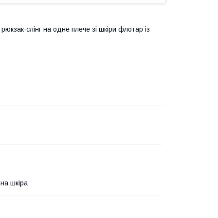
юкзак-слінг на одне плече зі шкіри флотар із
на шкіра