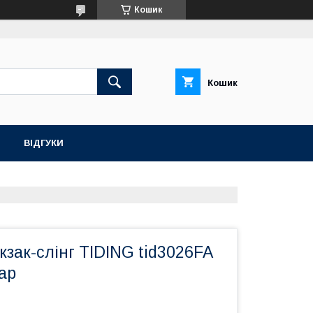
Кошик
Кошик
ВІДГУКИ
зак-слінг TIDING tid3026FA
ар