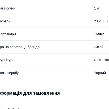
ага сумки
1 кг
озміри
23 × 38 ×
орт шкіри
Тілячої
раїна реєстрації бренда
Китай
урнітура
Gold - зо
олір виробу
Чорний
нформація для замовлення