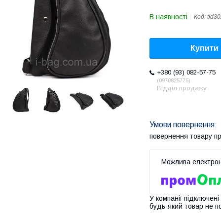
В наявності
Код:
tid3
Купити
+380 (93) 082-57-75
0970825775
Відділ продажу
повернення товару п
У компанії підключені
будь-який товар не п