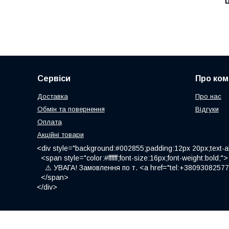
Ц
Сервіси
Про ком
Доставка
Про нас
Обмін та повернення
Відгуки
Оплата
Акційні товари
<div style="background:#002855;padding:12px 20px;text-al
<span style="color:#ffffff;font-size:16px;font-weight:bold;">
⚠️ УВАГА! Замовлення по т. <a href="tel:+380930825775
</span>
</div>