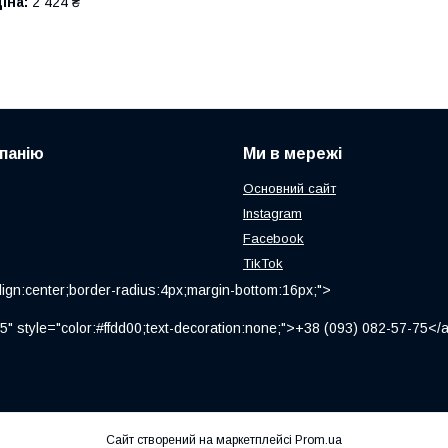
іна:
2 424 ₴
панію
Ми в мережі
Основний сайт
Instagram
Facebook
TikTok
ign:center;border-radius:4px;margin-bottom:16px;">
" style="color:#ffdd00;text-decoration:none;">+38 (093) 082-57-75
Сайт створений на маркетплейсі
Prom.ua