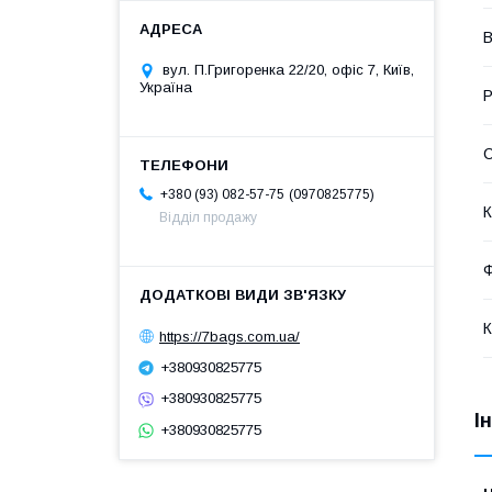
В
вул. П.Григоренка 22/20, офіс 7, Київ,
Україна
Р
С
0970825775
+380 (93) 082-57-75
К
Відділ продажу
Ф
К
https://7bags.com.ua/
+380930825775
+380930825775
І
+380930825775