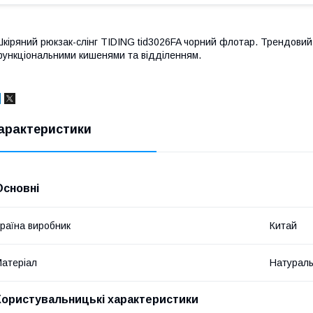
кіряний рюкзак-слінг TIDING tid3026FA чорний флотар. Трендовий р
ункціональними кишенями та відділенням.
арактеристики
Основні
раїна виробник
Китай
атеріал
Натураль
Користувальницькі характеристики