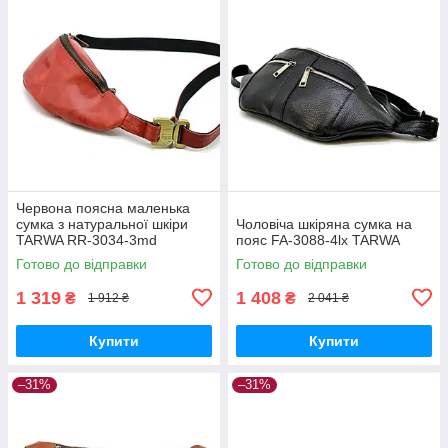
Червона поясна маленька
сумка з натуральної шкіри
Чоловіча шкіряна сумка на
TARWA RR-3034-3md
пояс FA-3088-4lx TARWA
Готово до відправки
Готово до відправки
1 319
1 408
₴
₴
1 912 ₴
2 041 ₴
Купити
Купити
–31%
–31%