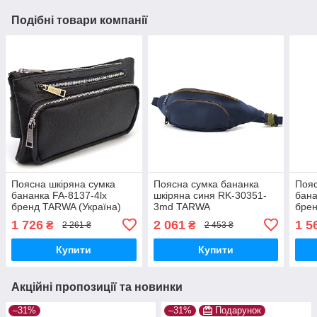
Подібні товари компанії
Поясна шкіряна сумка
Поясна сумка бананка
Пояс
бананка FA-8137-4lx
шкіряна синя RK-30351-
бана
бренд TARWA (Україна)
3md TARWA
бре
1 726
2 061
1 5
₴
₴
2 261 ₴
2 453 ₴
Купити
Купити
Акційні пропозиції та новинки
–31%
–31%
Подарунок