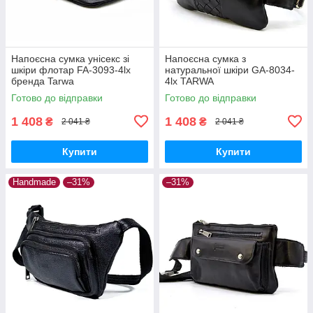
Напоєсна сумка унісекс зі
Напоєсна сумка з
шкіри флотар FA-3093-4lx
натуральної шкіри GA-8034-
бренда Tarwa
4lx TARWA
Готово до відправки
Готово до відправки
1 408
1 408
₴
₴
2 041 ₴
2 041 ₴
Купити
Купити
Handmade
–31%
–31%