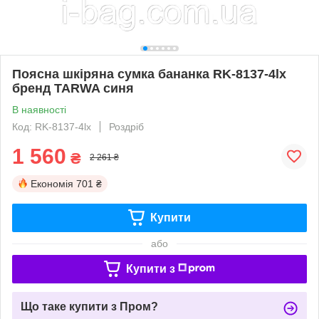
Поясна шкіряна сумка бананка RK-8137-4lx
бренд TARWA синя
В наявності
Код: RK-8137-4lx
Роздріб
1 560
₴
2 261 ₴
Економія
701 ₴
Купити
або
Купити з
Що таке купити з Пром?