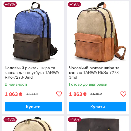
–49%
–49%
Чоловічий рюкзак шкіра та
Чоловічий рюкзак шкіра та
канвас для ноутбука TARWA
канвас TARWA RbSc-7273-
RKc-7273-3md
3md
В наявності
Готово до відправки
1 863
1 863
₴
₴
3 630 ₴
3 630 ₴
Купити
Купити
–49%
–49%