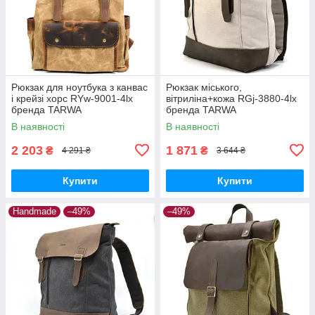
Рюкзак для ноутбука з канвас
Рюкзак міського,
і крейзі хорс RYw-9001-4lx
вітриліна+кожа RGj-3880-4lx
бренда TARWA
бренда TARWA
В наявності
В наявності
2 203
1 871
₴
₴
4 291 ₴
3 644 ₴
Купити
Купити
Handmade
–49%
–49%