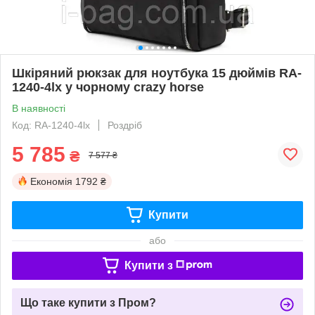
Шкіряний рюкзак для ноутбука 15 дюймів RA-
1240-4lx у чорному crazy horse
В наявності
Код: RA-1240-4lx
Роздріб
5 785
₴
7 577 ₴
Економія
1792 ₴
Купити
або
Купити з
Що таке купити з Пром?