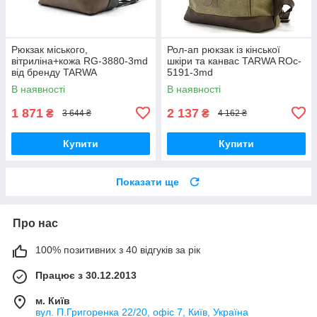
Рюкзак міського,
Рол-ап рюкзак із кінської
вітриліна+кожа RG-3880-3md
шкіри та канвас TARWA ROc-
від бренду TARWA
5191-3md
В наявності
В наявності
1 871
2 137
₴
₴
3 644 ₴
4 162 ₴
Купити
Купити
Показати ще
Про нас
100% позитивних з 40 відгуків за рік
Працює з 30.12.2013
м. Київ
вул. П.Григоренка 22/20, офіс 7, Київ, Україна