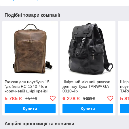
Подібні товари компанії
Рюкзак для ноутбука 15
Шкіряний міський рюкзак
Шкір
"дюймів RC-1240-4lx в
для ноутбука TARWA GA-
ноут
коричневій шкірі крейзі
0010-4lx
TARW
хорс
hors
5 785
6 278
5 8
₴
₴
7 577 ₴
8 223 ₴
Купити
Купити
Акційні пропозиції та новинки