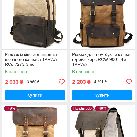
Рюкзак із кінської шкіри та
Рюкзак для ноутбука з канвас
пісочного канваса TARWA
і крейзі хорс RCW-9001-4lx
RCs-7273-3md
TARWA
В наявності
В наявності
2 033
2 203
₴
₴
3 960 ₴
4 291 ₴
Купити
Купити
–49%
Handmade
–49%