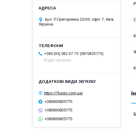
Р
вул. П.Григоренка 22/20, офіс 7, Київ,
С
Україна
К
Ф
0970825775
+380 (93) 082-57-75
Відділ продажу
К
І
https://7bags.com.ua/
+380930825775
+380930825775
Ц
+380930825775