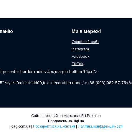
панію
Ми в мережі
Основний сайт
Instagram
Facebook
TikTok
ign:center;border-radius:4px;margin-bottom:16px;">
" style="color:#ffdd00;text-decoration:none;">+38 (093) 082-57-75
Сайт створений на маркетплейсі
Prom.ua
Продавець на Bigl.ua
i-bag.com.ua |
Поскаржитися на контент
|
Політика конфіденційності