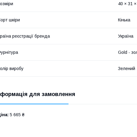
озміри
40 × 31 ×
орт шкіри
Кінька
раїна реєстрації бренда
Україна
урнітура
Gold - зо
олір виробу
Зелений
нформація для замовлення
іна:
5 665 ₴