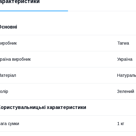
арактеристики
Основні
иробник
Tarwa
раїна виробник
Україна
атеріал
Натураль
олір
Зелений
Користувальницькі характеристики
ага сумки
1 кг