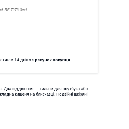
од:
RE-7273-3md
ротягом 14 днів
за рахунок покупця
с. Два відділення — тильне для ноутбука або
кладна кишеня на блискавці. Подвійні шкіряні