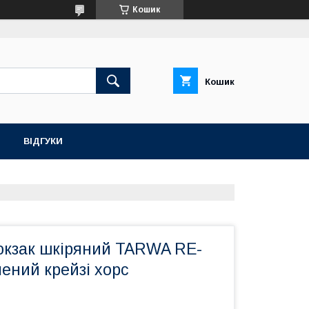
Кошик
Кошик
ВІДГУКИ
юкзак шкіряний TARWA RE-
ений крейзі хорс