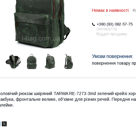
Немає в наявності
К
+380 (93) 082-57-75
0970825775
Відділ продажу
повернення товару п
оловічий рюкзак шкіряний TARWA RE-7273-3md зелений крейзі хор
акбука, фронтальне велике, об'ємне для різних речей. Передня на
лейки.