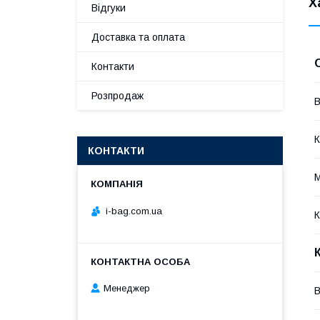
Х
Відгуки
Доставка та оплата
Контакти
Розпродаж
В
К
КОНТАКТИ
М
i-bag.com.ua
К
Менеджер
В