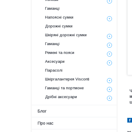
Гаманці
Напоясні сумки
Дорожні сумки
Шкіряні дорожні сумки
Гаманці
Ремені та пояси
Аксесуари
Парасолі
Шкіргалантерея Visconti
Гаманці та портмоне
Ч
м
Дрібні аксесуари
ш
Блог
Про нас