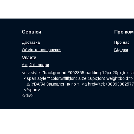
Сервіси
Про ком
Доставка
Про нас
Обмін та повернення
Відгуки
Оплата
Акційні товари
<div style="background:#002855;padding:12px 20px;text-al
<span style="color:#ffffff;font-size:16px;font-weight:bold;">
⚠️ УВАГА! Замовлення по т. <a href="tel:+380930825775
</span>
</div>