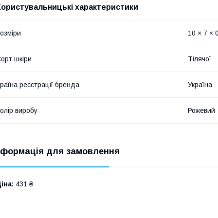
Користувальницькі характеристики
озміри
10 × 7 × 
орт шкіри
Тілячої
раїна реєстрації бренда
Україна
олір виробу
Рожевий
нформація для замовлення
іна:
431 ₴