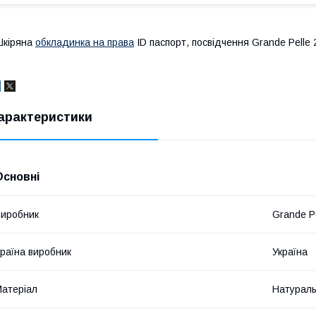
Шкіряна
обкладинка на права
ID паспорт, посвідчення Grande Pelle
арактеристики
Основні
иробник
Grande P
раїна виробник
Україна
атеріал
Натураль