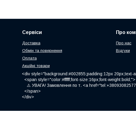
Сервіси
Про ком
Доставка
Про нас
Обмін та повернення
Відгуки
Оплата
Акційні товари
<div style="background:#002855;padding:12px 20px;text-al
<span style="color:#ffffff;font-size:16px;font-weight:bold;">
⚠️ УВАГА! Замовлення по т. <a href="tel:+380930825775
</span>
</div>