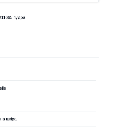
 211665 пудра
elle
на шкіра