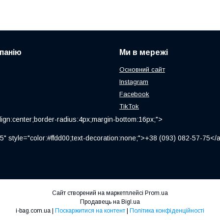
панію
Ми в мережі
Основний сайт
Instagram
Facebook
TikTok
ign:center;border-radius:4px;margin-bottom:16px;">
" style="color:#ffdd00;text-decoration:none;">+38 (093) 082-57-75
Сайт створений на маркетплейсі
Prom.ua
Продавець на Bigl.ua
i-bag.com.ua |
Поскаржитися на контент
|
Політика конфіденційності