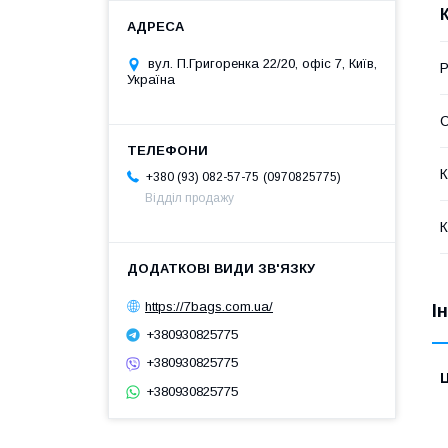
вул. П.Григоренка 22/20, офіс 7, Київ,
Р
Україна
С
К
0970825775
+380 (93) 082-57-75
Відділ продажу
К
https://7bags.com.ua/
І
+380930825775
+380930825775
Ц
+380930825775