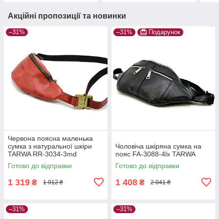
Акційні пропозиції та новинки
–31%
–31%
Подарунок
Червона поясна маленька
сумка з натуральної шкіри
Чоловіча шкіряна сумка на
TARWA RR-3034-3md
пояс FA-3088-4lx TARWA
Готово до відправки
Готово до відправки
1 319
1 408
₴
₴
1 912 ₴
2 041 ₴
–31%
–31%