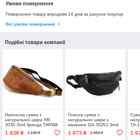
Умови повернення
Повернення товару впродовж 14 днів за рахунок покупця
Всі умови повернення
Подібні товари компанії
Напоєсна сумка з
Поясна сумка з
Сумк
натуральної шкіри RB-
натуральної шкіри з
нату
3035-3md бренда TARWA
кишенею GA-30351-3md
TA-
бренд TARWA
чор
1 638
1 873
1 9
₴
₴
2 145 ₴
2 453 ₴