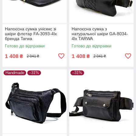
Напоєсна сумка унісекс зі
Напоєсна сумка з
шкіри флотар FA-3093-4lx
натуральної шкіри GA-8034-
бренда Tarwa
4lx TARWA
Готово до відправки
Готово до відправки
1 408
1 408
₴
₴
2 041 ₴
2 041 ₴
Handmade
–31%
–31%