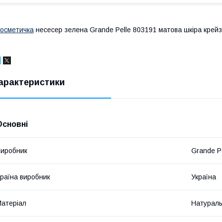
осметичка
несесер зелена Grande Pelle 803191 матова шкіра крейз
арактеристики
Основні
иробник
Grande P
раїна виробник
Україна
атеріал
Натураль