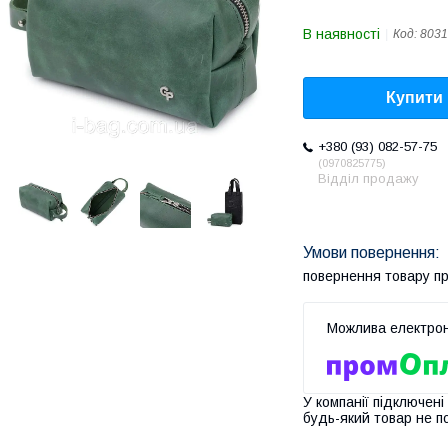
В наявності
Код:
8031
Купити
+380 (93) 082-57-75
0970825775
Відділ продажу
повернення товару п
У компанії підключені
будь-який товар не п