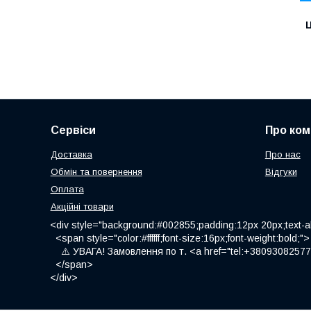
Ц
Сервіси
Про ком
Доставка
Про нас
Обмін та повернення
Відгуки
Оплата
Акційні товари
<div style="background:#002855;padding:12px 20px;text-al
<span style="color:#ffffff;font-size:16px;font-weight:bold;">
⚠️ УВАГА! Замовлення по т. <a href="tel:+380930825775
</span>
</div>