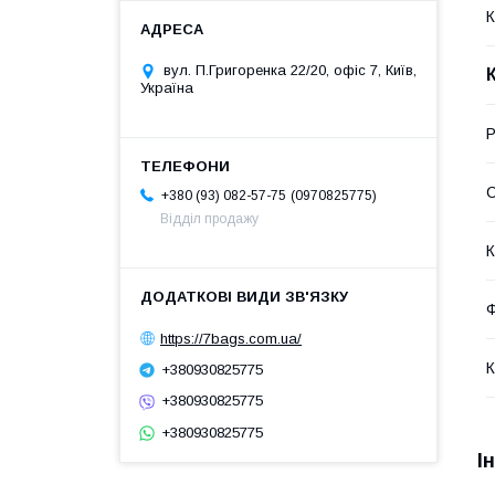
К
вул. П.Григоренка 22/20, офіс 7, Київ,
Україна
Р
С
0970825775
+380 (93) 082-57-75
Відділ продажу
К
Ф
https://7bags.com.ua/
К
+380930825775
+380930825775
+380930825775
І