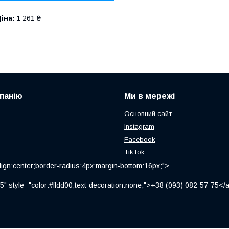
іна:
1 261 ₴
панію
Ми в мережі
Основний сайт
Instagram
Facebook
TikTok
ign:center;border-radius:4px;margin-bottom:16px;">
" style="color:#ffdd00;text-decoration:none;">+38 (093) 082-57-75