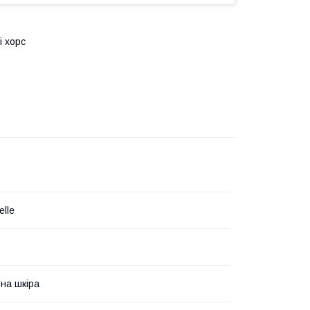
і хорс
elle
на шкіра