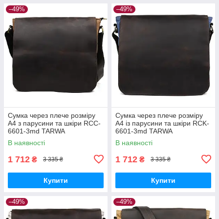
–49%
–49%
Сумка через плече розміру
Сумка через плече розміру
А4 з парусини та шкіри RCC-
А4 із парусини та шкіри RCK-
6601-3md TARWA
6601-3md TARWA
В наявності
В наявності
1 712
1 712
₴
₴
3 335 ₴
3 335 ₴
Купити
Купити
–49%
–49%