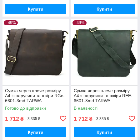
Купити
Купити
–49%
–49%
Сумка через плече розміру
Сумка через плече розміру
А4 із парусини та шкіри RGc-
А4 з парусини та шкіри REE-
6601-3md TARWA
6601-3md TARWA
Готово до відправки
В наявності
1 712
1 712
₴
₴
3 335 ₴
3 335 ₴
Купити
Купити