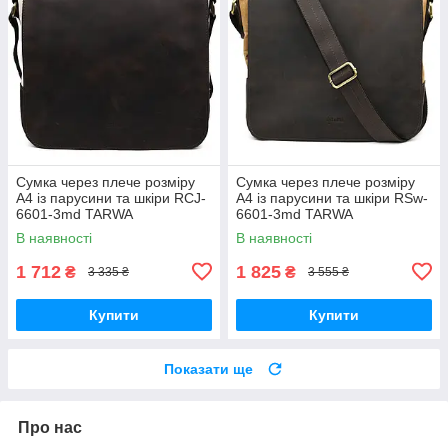
Сумка через плече розміру
Сумка через плече розміру
А4 із парусини та шкіри RCJ-
А4 із парусини та шкіри RSw-
6601-3md TARWA
6601-3md TARWA
В наявності
В наявності
1 712
1 825
₴
₴
3 335 ₴
3 555 ₴
Купити
Купити
Показати ще
Про нас