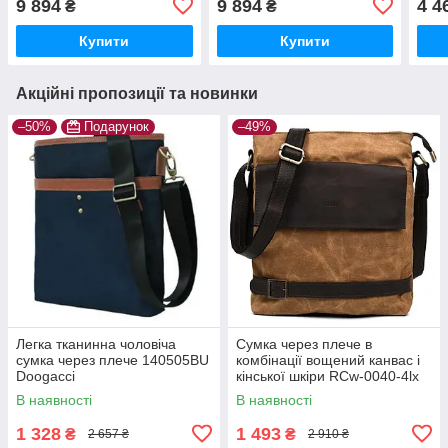
9 894
9 894
4 4
₴
₴
Купити
Купити
Акційні пропозиції та новинки
–50%
Подарунок
–49%
Легка тканинна чоловіча
Сумка через плече в
сумка через плече 140505BU
комбінації вощений канвас і
Doogacci
кінської шкіри RCw-0040-4lx
TARWA
В наявності
В наявності
1 328
1 493
₴
₴
2 657 ₴
2 910 ₴