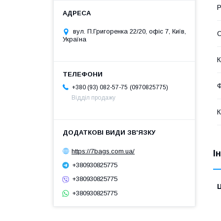
Р
вул. П.Григоренка 22/20, офіс 7, Київ,
С
Україна
К
Ф
0970825775
+380 (93) 082-57-75
Відділ продажу
К
https://7bags.com.ua/
І
+380930825775
+380930825775
Ц
+380930825775