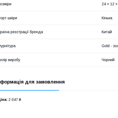
озміри
24 × 12 ×
орт шкіри
Кінька
раїна реєстрації бренда
Китай
урнітура
Gold - зо
олір виробу
Чорний
нформація для замовлення
іна:
2 047 ₴