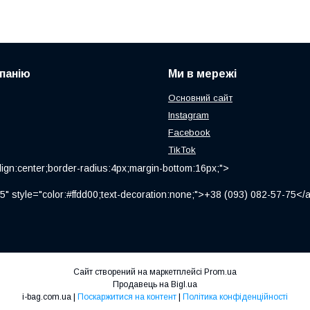
панію
Ми в мережі
Основний сайт
Instagram
Facebook
TikTok
ign:center;border-radius:4px;margin-bottom:16px;">
" style="color:#ffdd00;text-decoration:none;">+38 (093) 082-57-75
Сайт створений на маркетплейсі
Prom.ua
Продавець на Bigl.ua
i-bag.com.ua |
Поскаржитися на контент
|
Політика конфіденційності