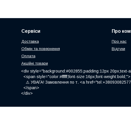
Сервіси
Про ком
Доставка
Про нас
Обмін та повернення
Відгуки
Оплата
Акційні товари
<div style="background:#002855;padding:12px 20px;text-al
<span style="color:#ffffff;font-size:16px;font-weight:bold;">
⚠️ УВАГА! Замовлення по т. <a href="tel:+380930825775
</span>
</div>