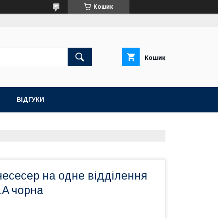
Кошик
Кошик
ВІДГУКИ
несесер на одне відділення
1A чорна