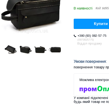
В наявності
Код:
tid9
Купити
+380 (93) 082-57-75
0970825775
Відділ продажу
повернення товару п
У компанії підключені
будь-який товар не п