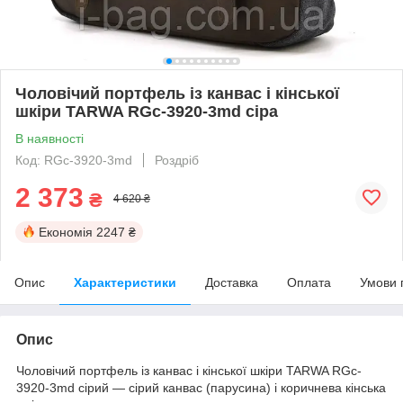
Чоловічий портфель із канвас і кінської
шкіри TARWA RGc-3920-3md сіра
В наявності
Код: RGc-3920-3md
Роздріб
2 373
₴
4 620 ₴
Економія
2247 ₴
Опис
Характеристики
Доставка
Оплата
Умови 
Опис
Чоловічий портфель із канвас і кінської шкіри TARWA RGc-
3920-3md сірий — сірий канвас (парусина) і коричнева кінська