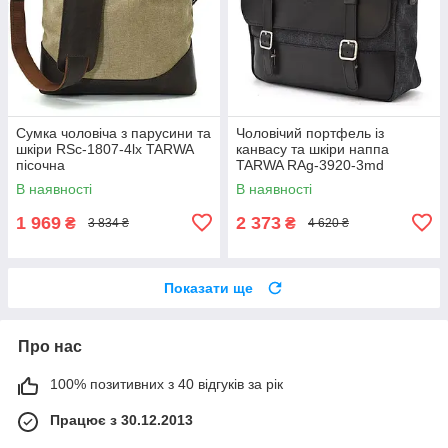
Сумка чоловіча з парусини та
Чоловічий портфель із
шкіри RSc-1807-4lx TARWA
канвасу та шкіри наппа
пісочна
TARWA RAg-3920-3md
В наявності
В наявності
1 969
2 373
₴
₴
3 834 ₴
4 620 ₴
Показати ще
Про нас
100% позитивних з 40 відгуків за рік
Працює з 30.12.2013