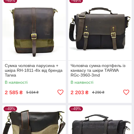
–49%
–49%
Сумка чоловіча парусина +
Чоловіча сумка-портфель із
шкіра RH-1811-4lx від бренда
канвасу та шкіри TARWA
Tarwa
RGc-3960-3md
В наявності
В наявності
2 585
2 203
₴
₴
5 034 ₴
4 290 ₴
–49%
–49%