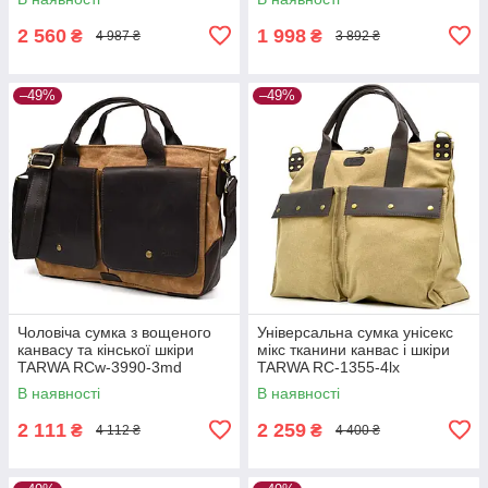
2 560
1 998
₴
₴
4 987 ₴
3 892 ₴
–49%
–49%
Чоловіча сумка з вощеного
Універсальна сумка унісекс
канвасу та кінської шкіри
мікс тканини канвас і шкіри
TARWA RCw-3990-3md
TARWA RC-1355-4lx
В наявності
В наявності
2 111
2 259
₴
₴
4 112 ₴
4 400 ₴