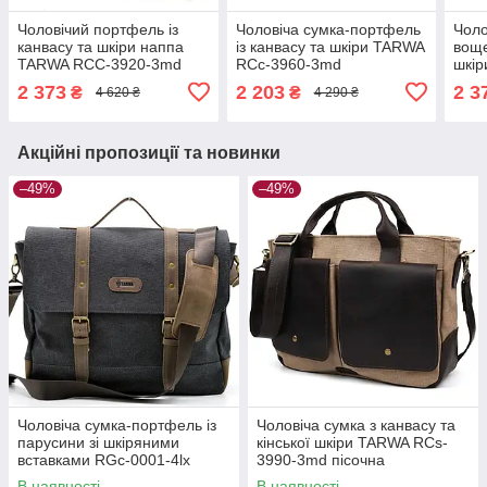
Чоловічий портфель із
Чоловіча сумка-портфель
Чоло
канвасу та шкіри наппа
із канвасу та шкіри TARWA
воще
TARWA RCC-3920-3md
RCc-3960-3md
шкі
392
2 373
2 203
2 3
₴
₴
4 620 ₴
4 290 ₴
Акційні пропозиції та новинки
–49%
–49%
Чоловіча сумка-портфель із
Чоловіча сумка з канвасу та
парусини зі шкіряними
кінської шкіри TARWA RCs-
вставками RGc-0001-4lx
3990-3md пісочна
бренда TARWA
В наявності
В наявності