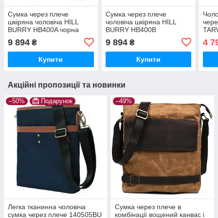
Сумка через плече
Сумка через плече
Чоло
шкіряна чоловіча HILL
чоловіча шкіряна HILL
чере
BURRY HB400A чорна
BURRY HB400B
TAR
9 894
9 894
4 7
₴
₴
Купити
Купити
Акційні пропозиції та новинки
–50%
Подарунок
–49%
Легка тканинна чоловіча
Сумка через плече в
сумка через плече 140505BU
комбінації вощений канвас і