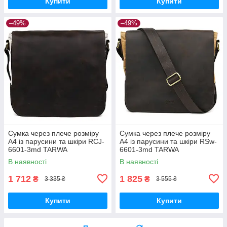
Купити
Купити
–49%
–49%
Сумка через плече розміру
Сумка через плече розміру
А4 із парусини та шкіри RCJ-
А4 із парусини та шкіри RSw-
6601-3md TARWA
6601-3md TARWA
В наявності
В наявності
1 712
1 825
₴
₴
3 335 ₴
3 555 ₴
Купити
Купити