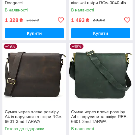
Doogacci
кінської шкіри RCw-0040-4lx
TARWA
В наявності
В наявності
1 328
1 493
₴
₴
2 657 ₴
2 910 ₴
Купити
Купити
–49%
–49%
Сумка через плече розміру
Сумка через плече розміру
А4 із парусини та шкіри RGc-
А4 з парусини та шкіри REE-
6601-3md TARWA
6601-3md TARWA
Готово до відправки
В наявності