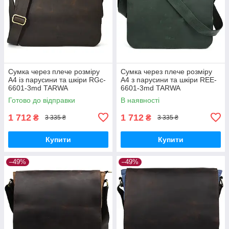
Сумка через плече розміру
Сумка через плече розміру
А4 із парусини та шкіри RGc-
А4 з парусини та шкіри REE-
6601-3md TARWA
6601-3md TARWA
Готово до відправки
В наявності
1 712
1 712
₴
₴
3 335 ₴
3 335 ₴
Купити
Купити
–49%
–49%