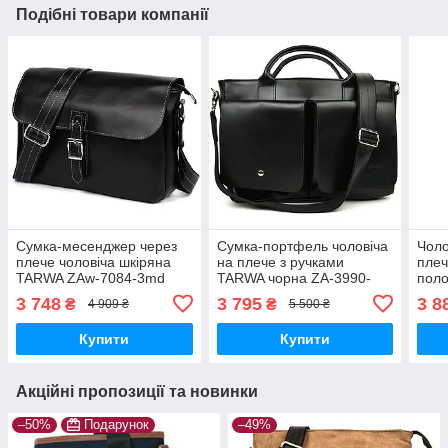
Подібні товари компанії
Сумка-месенджер через
Сумка-портфель чоловіча
Чоло
плече чоловіча шкіряна
на плече з ручками
плеч
TARWA ZAw-7084-3md
TARWA чорна ZA-3990-
поло
3md
кан
3 748
3 795
3 8
₴
₴
4 909 ₴
5 500 ₴
3md
Купити
Купити
Акційні пропозиції та новинки
–50%
Подарунок
–49%