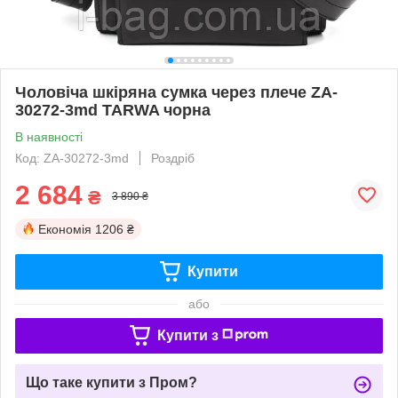
Чоловіча шкіряна сумка через плече ZA-
30272-3md TARWA чорна
В наявності
Код: ZA-30272-3md
Роздріб
2 684
₴
3 890 ₴
Економія
1206 ₴
Купити
або
Купити з
Що таке купити з Пром?