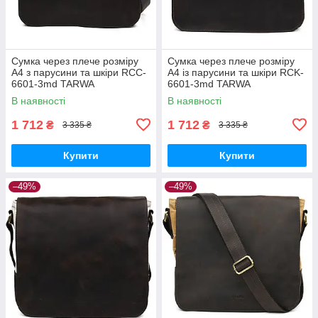
Сумка через плече розміру
Сумка через плече розміру
А4 з парусини та шкіри RCC-
А4 із парусини та шкіри RCK-
6601-3md TARWA
6601-3md TARWA
В наявності
В наявності
1 712
1 712
₴
₴
3 335 ₴
3 335 ₴
Купити
Купити
–49%
–49%