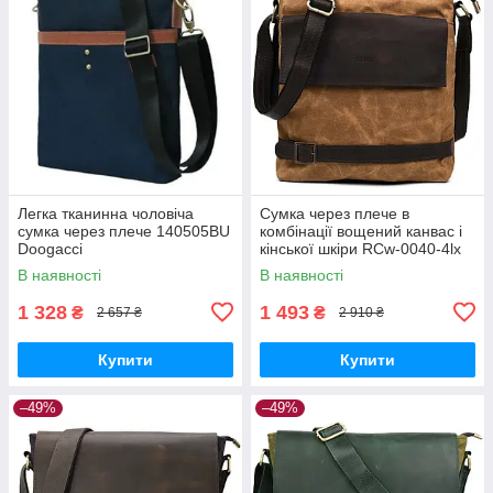
Легка тканинна чоловіча
Сумка через плече в
сумка через плече 140505BU
комбінації вощений канвас і
Doogacci
кінської шкіри RCw-0040-4lx
TARWA
В наявності
В наявності
1 328
1 493
₴
₴
2 657 ₴
2 910 ₴
Купити
Купити
–49%
–49%