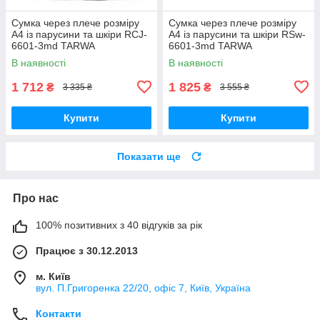
Сумка через плече розміру
Сумка через плече розміру
А4 із парусини та шкіри RCJ-
А4 із парусини та шкіри RSw-
6601-3md TARWA
6601-3md TARWA
В наявності
В наявності
1 712
1 825
₴
₴
3 335 ₴
3 555 ₴
Купити
Купити
Показати ще
Про нас
100% позитивних з 40 відгуків за рік
Працює з 30.12.2013
м. Київ
вул. П.Григоренка 22/20, офіс 7, Київ, Україна
Контакти