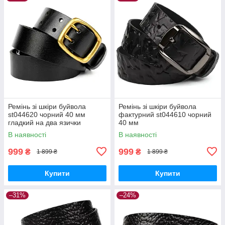
Ремінь зі шкіри буйвола
Ремінь зі шкіри буйвола
st044620 чорний 40 мм
фактурний st044610 чорний
гладкий на два язички
40 мм
В наявності
В наявності
999
999
₴
₴
1 899 ₴
1 899 ₴
Купити
Купити
–31%
–24%