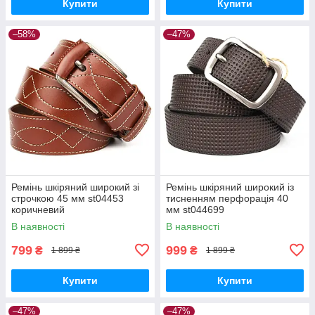
Купити
Купити
–58%
–47%
Ремінь шкіряний широкий зі
Ремінь шкіряний широкий із
строчкою 45 мм st04453
тисненням перфорація 40
коричневий
мм st044699
В наявності
В наявності
799
999
₴
₴
1 899 ₴
1 899 ₴
Купити
Купити
–47%
–47%