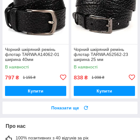
Чорний шкіряний ремінь
Чорний шкіряний ремінь
флотар TARWA A14062-01
флотар TARWA A52562-23
ширина 40мм
ширина 25 мм
В наявності
В наявності
797
838
₴
₴
1 155 ₴
1 098 ₴
Купити
Купити
Показати ще
Про нас
100% позитивних з 40 відгуків за рік